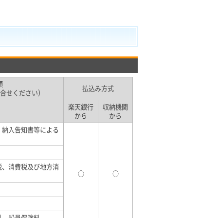
類
払込み方式
合せください）
楽天銀行
収納機関
から
から
、納入告知書等による
税、消費税及び地方消
○
○
料、船員保険料