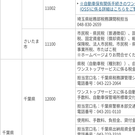
※自動車保有関係手続きのワン
11002
(OSS)に係る詳細はこちらを
埼玉県総務部税務課間税担当
048-830-2659
市民税・県民税（普通徴収）、
税、固定資産税（償却資産）、軽
さいたま
11100
保険税、法人市民税、市民税・
市
事業所税、市たばこ税
※ホームページよりお問合せく
県税（自動車税（種別割））、
ワンストップサービスに係る税
担当窓口名：千葉県税務課管理
電話番号：043-223-2064
ワンストップサービスに係る自
手数料、自動車保管場所標章交
千葉県
12000
担当窓口名：千葉県警察本部交
電話番号：043-201-0110
使用料、手数料、負担金、貸付
担当窓口名：千葉県出納局資金
千葉県
電話番号：043-223-3310