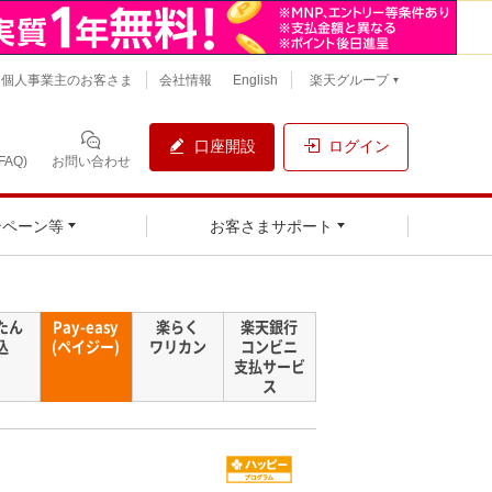
個人事業主のお客さま
会社情報
English
楽天グループ
口座開設
ログイン
AQ)
お問い合わせ
ンペーン等
お客さまサポート
たん
Pay-easy
楽らく
楽天銀行
込
(ペイジー)
ワリカン
コンビニ
支払サービ
ス