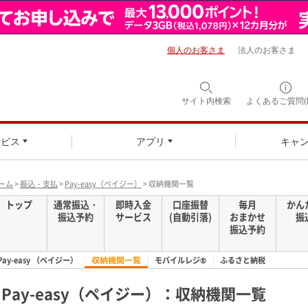
個人のお客さま
法人のお客さま
サイト内検索
よくあるご質問(F
ービス
アプリ
キャ
ーム
>
振込・支払
>
Pay-easy（ペイジー）
> 収納機関一覧
トップ
通常振込・
即時入金
口座振替
毎月
かん
振込予約
サービス
(自動引落)
おまかせ
振
振込予約
収納機関一覧
Pay-easy （ペイジー）
モバイルレジ®
ふるさと納税
Pay-easy（ペイジー）：収納機関一覧