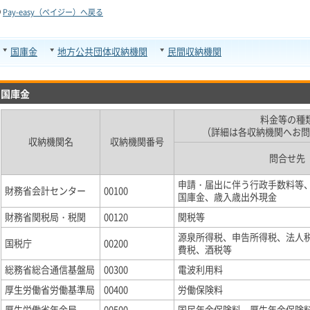
Pay-easy（ペイジー）へ戻る
国庫金
地方公共団体収納機関
民間収納機関
国庫金
料金等の種
（詳細は各収納機関へお問
収納機関名
収納機関番号
問合せ先
申請・届出に伴う行政手数料等
財務省会計センター
00100
国庫金、歳入歳出外現金
財務省関税局・税関
00120
関税等
源泉所得税、申告所得税、法人
国税庁
00200
費税、酒税等
総務省総合通信基盤局
00300
電波利用料
厚生労働省労働基準局
00400
労働保険料
厚生労働省年金局
00500
国民年金保険料、厚生年金保険