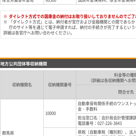
※
ダイレクト方式での国庫金の納付はお取り扱いしておりませんのでご了
※
「ダイレクト方式」とは、納付者が官庁および金融機関との間であらか
庁のサイト等を通じて電子申請すれば、納付の手続きが完了するという
詳細は各官庁へお問い合わせください。
地方公共団体等収納機関
料金等の種
（詳細は各収納機関へお問
収納機関名
収納機関番号
問合せ先
自動車保有関係手続のワンスト
金・手数料
10000
担当窓口名：会計局会計管理課調
電話番号：027-226-3843
県税（自動車税（種別割）、法
群馬県