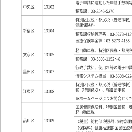
電子申請に連動した申請手数料
中央区
13102
税務課：03-3546-5276
特別区民税・都民税（普通徴収
健康保険料
新宿区
13104
税務課収納管理系：03-5273-413
医療保険年金課：03-5273-4158
軽自動車税、特別区民税・都民
文京区
13105
税務課：03-5803-1152～8
行政手数料、使用料等の電子申
墨田区
13107
情報システム担当：03-5608-622
特別区民税・都民税（普通徴収
税（特別徴収）、軽自動車税
江東区
13108
※ホームページよりお問合せく
国民健康保険料、特別区民税・
軽自動車税
品川区
13109
（税金）総務部 税務課 収納管理係：0
（保険料）健康推進部 国民医療年