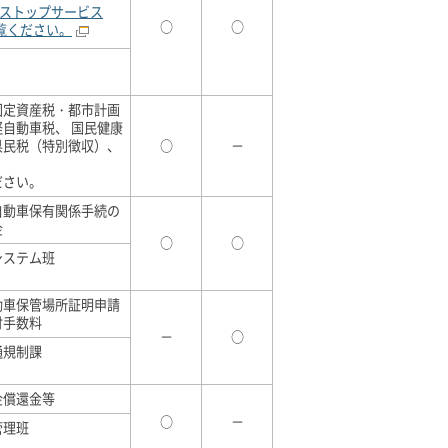
ストップサービス
○
○
ご覧ください。
固定資産税・都市計画
自動車税、 国民健康
県民税（特別徴収）、
○
－
ださい。
自動車保有関係手続の
金
○
○
システム班
動車保管場所証明申請
付手数料
－
○
通規制課
金償還金等
○
－
管理班