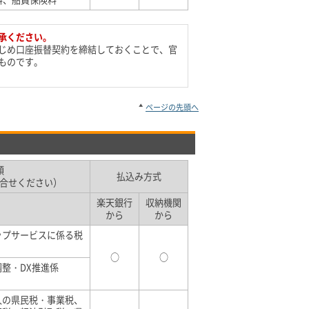
承ください。
じめ口座振替契約を締結しておくことで、官
ものです。
ページの先頭へ
類
払込み方式
合せください）
楽天銀行
収納機関
から
から
ップサービスに係る税
○
○
整・DX推進係
人の県民税・事業税、