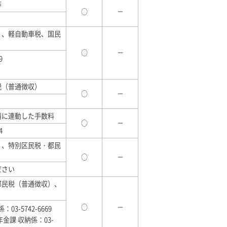
等
○
－
）、軽自動車税、国民
○
－
9
税（普通徴収）
○
－
請に連動した手数料
○
－
4
）、特別区民税・都民
○
－
ださい
都民税（普通徴収）、
○
－
3-5742-6669
金課 収納係：03-