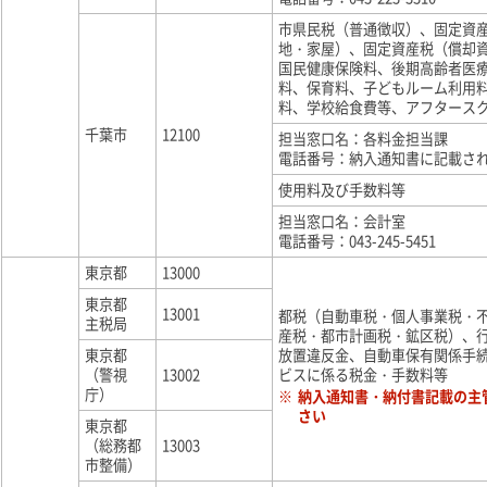
市県民税（普通徴収）、固定資
地・家屋）、固定資産税（償却
国民健康保険料、後期高齢者医
料、保育料、子どもルーム利用
料、学校給食費等、アフタース
千葉市
12100
担当窓口名：各料金担当課
電話番号：納入通知書に記載さ
使用料及び手数料等
担当窓口名：会計室
電話番号：043-245-5451
東京都
13000
東京都
13001
都税（自動車税・個人事業税・
主税局
産税・都市計画税・鉱区税）、
東京都
放置違反金、自動車保有関係手
（警視
13002
ビスに係る税金・手数料等
庁）
※
納入通知書・納付書記載の主
さい
東京都
（総務都
13003
市整備）