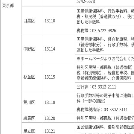
5742-6678
東京都
国民健康保険料、行政手数料、
税・都民税（普通徴収分）、使
目黒区
13110
動した手数料
税務課：03-5722-9826
国民健康保険料、軽自動車税、
（普通徴収分）、行政手数料、
中野区
13114
連動した手数料
※ホームページよりお問合せく
特別区民税・都民税（普通徴収
税（特別徴収）、軽自動車税、
杉並区
13115
高齢者医療保険料、介護保険料
会計課：03-3312-2111
行政手数料等の電子申請に連動
料（一部の施設）
荒川区
13118
税務課税務係：03-3802-3111
練馬区
13120
特別区民税・都民税（普通徴収
国民健康保険料、後期高齢者医
足立区
13121