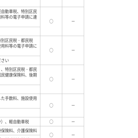
軽自動車税、特別区民
用料等の電子申請に連
○
－
特別区民税・都民税
使用料等の電子申請に
○
－
ださい
）、特別区民税・都民
国民健康保険料、後期
○
－
した手数料、施設使用
○
－
分）、軽自動車税
○
－
療保険料、介護保険料
○
－