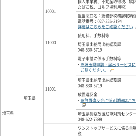
個人事業税、不動産取得税、鉱
たばこ税、ゴルフ場利用税）
10001
担当窓口名：総務部税務課収納
電話番号：027-226-2194
詳細はこちらをご確認ください
使用料、手数料等
11000
埼玉県出納局出納総務課
048-830-5719
電子申請に係る手数料等
※埼玉県申請・届出サービスに
ご覧ください。
埼玉県出納局出納総務課
048-830-5719
11001
放置違反金
埼玉県
※放置違反金に係る詳細はこち
埼玉県
埼玉県警察放置駐車対策センタ
048-622-7399
ワンストップサービスに係る自
税