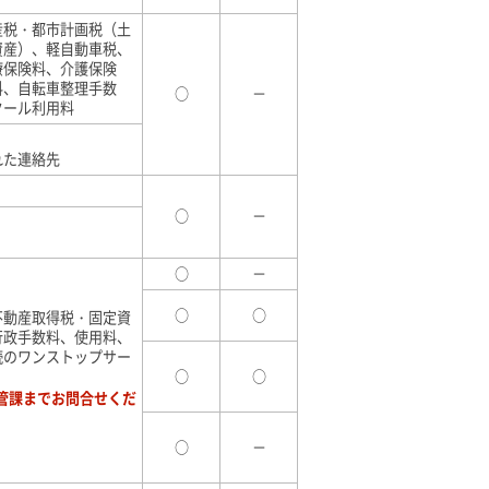
産税・都市計画税（土
資産）、軽自動車税、
療保険料、介護保険
料、自転車整理手数
○
－
クール利用料
れた連絡先
○
－
○
－
○
○
不動産取得税・固定資
行政手数料、使用料、
続のワンストップサー
○
○
管課までお問合せくだ
○
－