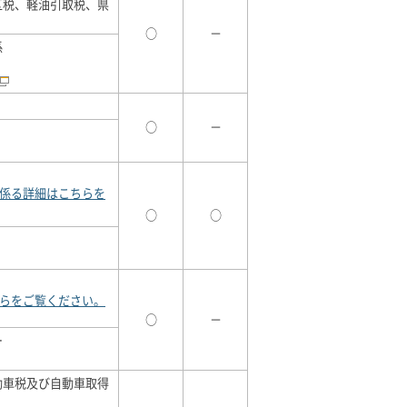
区税、軽油引取税、県
○
－
係
○
－
係る詳細はこちらを
○
○
らをご覧ください。
○
－
ー
動車税及び自動車取得