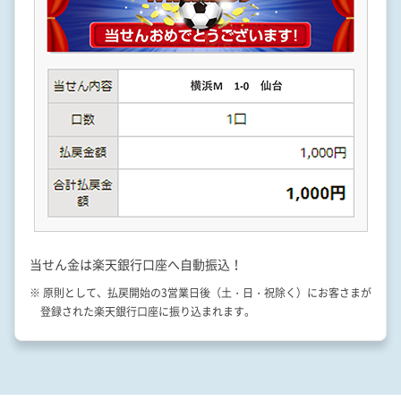
当せん金は楽天銀行口座へ自動振込！
※ 原則として、払戻開始の3営業日後（土・日・祝除く）にお客さまが
登録された楽天銀行口座に振り込まれます。