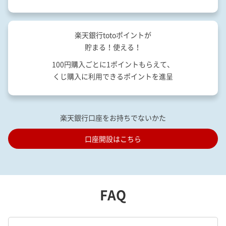
楽天銀行totoポイントが
貯まる！使える！
100円購入ごとに1ポイントもらえて、
くじ購入に利用できるポイントを進呈
楽天銀行口座をお持ちでないかた
口座開設はこちら
FAQ