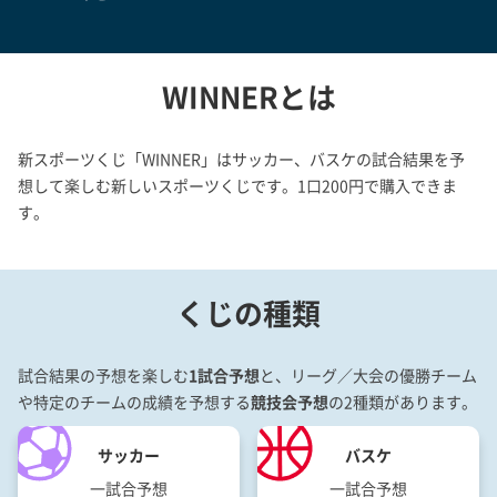
WINNERとは
新スポーツくじ「WINNER」はサッカー、バスケの試合結果を予
想して楽しむ新しいスポーツくじです。1口200円で購入できま
す。
くじの種類
試合結果の予想を楽しむ
1試合予想
と、リーグ／大会の優勝チーム
や特定のチームの成績を予想する
競技会予想
の2種類があります。
サッカー
バスケ
一試合予想
一試合予想