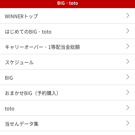
BIG・toto
WINNERトップ
はじめてのBIG・toto
キャリーオーバー・1等配当金総額
スケジュール
BIG
おまかせBIG（予約購入）
toto
当せんデータ集