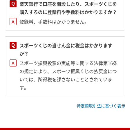
Q
楽天銀行で口座を開設したり、スポーツくじを
購入するのに登録料や手数料はかかりますか？
A
登録料、手数料はかかりません。
Q
スポーツくじの当せん金に税金はかかります
か？
A
スポーツ振興投票の実施等に関する法律第16条
の規定により、スポーツ振興くじの払戻金につ
いては、所得税を課さないこととされていま
す。
特定商取引法に基づく表示