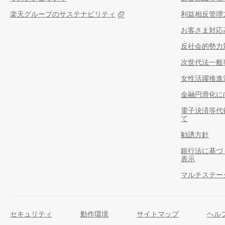
楽天グループのサステナビリティ
利益相反管理
お客さま対応
反社会的勢力
次世代法一般
女性活躍推進
金融円滑化に
電子決済等代
て
勧誘方針
銀行法に基づ
表示
マルチステー
セキュリティ
動作環境
サイトマップ
ヘル