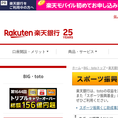
個
口座開設・メリット
商品・サービス
ホーム
>
BIG・totoトップ
>
楽天銀
BIG・toto
楽天銀行は、totoの収益
また「スポーツ振興基金」
ぜひご利用ください。
スポーツ振興くじ助成事