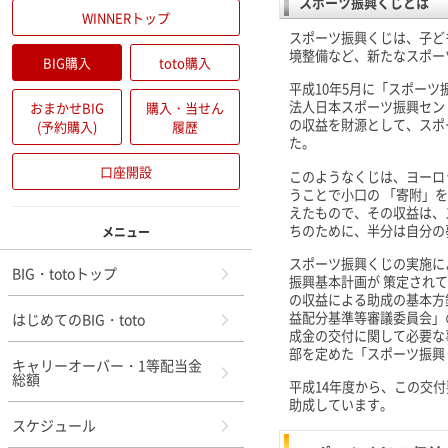
スポーツ振興くじとは
WINNERトップ
スポーツ振興くじは、子ど
境整備など、新たなスポー
BIG購入
toto購入
平成10年5月に「スポー
法人日本スポーツ振興セン
おまかせBIG
購入・当せん
の収益を財源として、スポ
(予約購入)
履歴
た。
口座開設
このようなくじは、ヨーロ
うことで小口の 「寄附」
えたもので、その収益は、
ちのために、半分は自分の
メニュー
スポーツ振興くじの実施に
BIG・totoトップ
振興基本計画が 策定され
の収益による助成の基本方
益配分基準等審議委員会」の
はじめてのBIG・toto
成金の交付に関して必要な
部を定めた「スポーツ振興
キャリーオーバー・1等配当金
総額
平成14年度から、この交
助成しています。
スケジュール