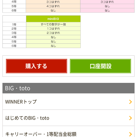
購入する
口座開設
BIG・toto
WINNERトップ
はじめてのBIG・toto
キャリーオーバー・1等配当金総額