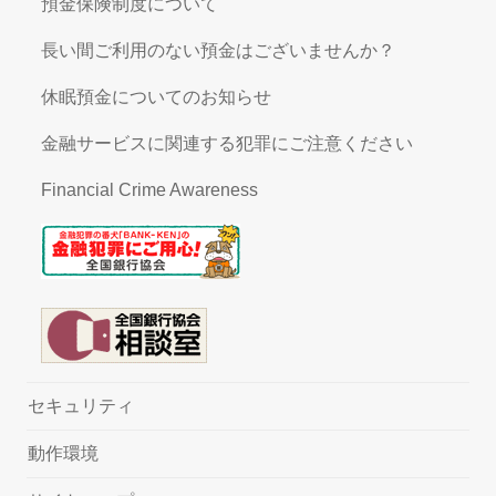
預金保険制度について
長い間ご利用のない預金はございませんか？
休眠預金についてのお知らせ
金融サービスに関連する犯罪にご注意ください
Financial Crime Awareness
セキュリティ
動作環境