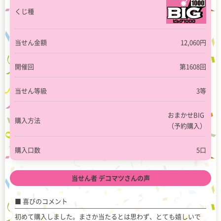
くじ種
当せん金額
12,060円
開催回
第1608回
当せん等級
3等
おまかせBIG
購入方法
（予約購入）
購入口数
5口
当せん者 デコマツさんの声
喜びのコメント
初めて購入しました。まさか当たるとは思わず、とても嬉しいで