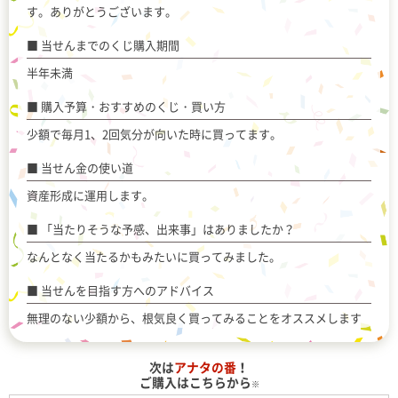
す。ありがとうございます。
当せんまでのくじ購入期間
半年未満
購入予算・おすすめのくじ・買い方
少額で毎月1、2回気分が向いた時に買ってます。
当せん金の使い道
資産形成に運用します。
「当たりそうな予感、出来事」はありましたか？
なんとなく当たるかもみたいに買ってみました。
当せんを目指す方へのアドバイス
無理のない少額から、根気良く買ってみることをオススメします
次は
アナタの番
！
ご購入はこちらから
※