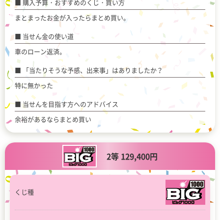
購入予算・おすすめのくじ・買い方
まとまったお金が入ったらまとめ買い。
当せん金の使い道
車のローン返済。
「当たりそうな予感、出来事」はありましたか？
特に無かった
当せんを目指す方へのアドバイス
余裕があるならまとめ買い
2等 129,400円
くじ種