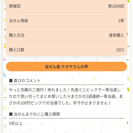
開催回
第1609回
当せん等級
1等
購入方法
通常購入
購入口数
10口
当せん者 ナオヤさんの声
喜びのコメント
やっと念願の二億円！痺れました！先週ミニビックで一等当選し
たので思い切ってまとめ買いしたらまさかの2週連続一等当選。ま
さかの100円ビックでの当選でした。手汗が止まりません！
当せんまでのくじ購入期間
5年以上