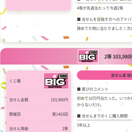
4等が先週当たって今週2等
当せんを目指す方へのアドバ
諦めてた時に当たりました！次
2等 103,98
当せん者 
くじ種
喜びのコメント
初めて10万円当たった。いつ
当せん金額
103,980円
からないだけ。
開催回
第1463回
当せんまでのくじ購入期間
5年以上
当せん等級
2等