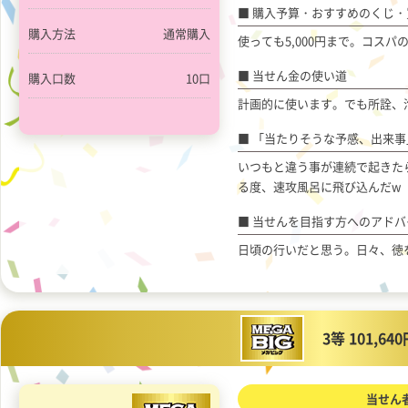
購入予算・おすすめのくじ・
購入方法
通常購入
使っても5,000円まで。コスパの
当せん金の使い道
購入口数
10口
計画的に使います。でも所詮、
「当たりそうな予感、出来事
いつもと違う事が連続で起きた
る度、速攻風呂に飛び込んだw
当せんを目指す方へのアドバ
日頃の行いだと思う。日々、徳
3等 101,64
当せん