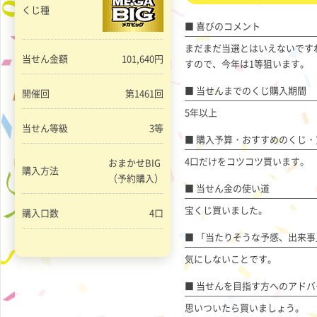
くじ種
喜びのコメント
まだまだ当選とはいえないです
当せん金額
101,640円
すので、今年は1等狙います。
当せんまでのくじ購入期間
開催回
第1461回
5年以上
当せん等級
3等
購入予算・おすすめのくじ・
4口だけをコツコツ買います。
おまかせBIG
購入方法
（予約購入）
当せん金の使い道
宝くじ買いました。
購入口数
4口
「当たりそうな予感、出来事
気にしないことです。
当せんを目指す方へのアドバ
思いついたら買いましょう。