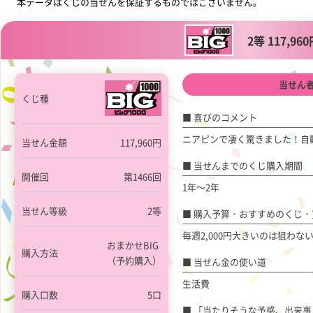
本データはくじの当せんを保証するものではございません。
2等 117,96
当せん者
くじ種
喜びのコメント
ニアピンで凄く驚きました！自
当せん金額
117,960円
当せんまでのくじ購入期間
開催回
第1466回
1年～2年
当せん等級
2等
購入予算・おすすめのくじ・
毎週2,000円大きいのは狙わないで
おまかせBIG
購入方法
（予約購入）
当せん金の使い道
生活費
購入口数
5口
「当たりそうな予感、出来事