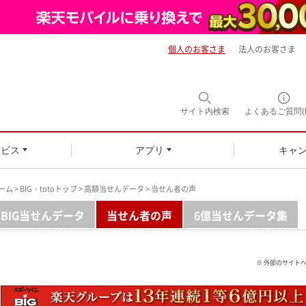
個人のお客さま
法人のお客さま
サイト内
検索
よくあるご質問(F
ービス
アプリ
キャ
ーム
>
BIG・totoトップ
>
高額当せんデータ
> 当せん者の声
BIG当せんデータ
当せん者の声
6億当せんデータ集
※ 外部のサイト