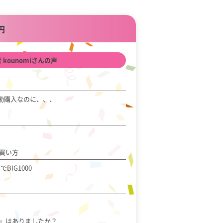
0円
 kounomiさんの声
動購入なのに、、、
買い方
BIG1000
」はありましたか？