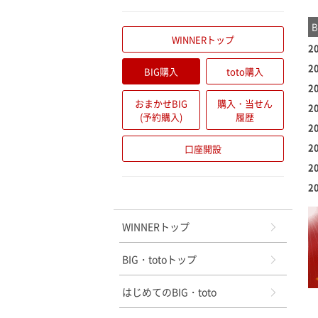
WINNERトップ
2
2
BIG購入
toto購入
2
おまかせBIG
購入・当せん
2
(予約購入)
履歴
2
2
口座開設
2
2
メニュー
WINNERトップ
BIG・totoトップ
はじめてのBIG・toto