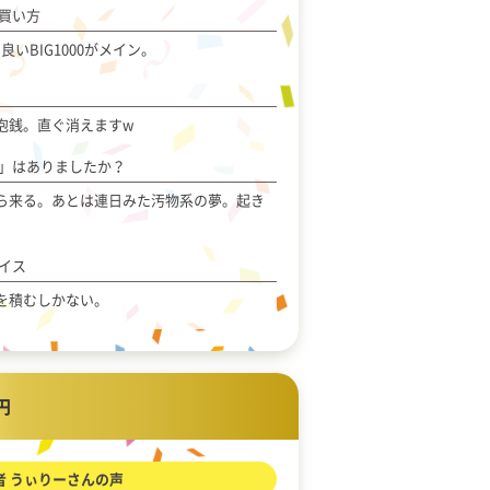
買い方
良いBIG1000がメイン。
泡銭。直ぐ消えますw
」はありましたか？
ら来る。あとは連日みた汚物系の夢。起き
イス
を積むしかない。
0円
者 うぃりーさんの声