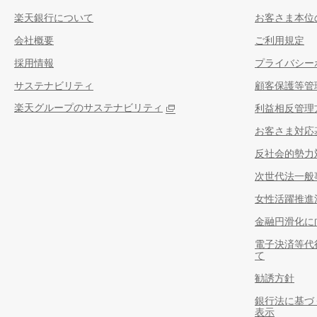
楽天銀行について
お客さま本位
会社概要
ご利用規定
採用情報
プライバシー
サステナビリティ
顧客保護等管
楽天グループのサステナビリティ
利益相反管理
お客さま対応
反社会的勢力
次世代法一般
女性活躍推進
金融円滑化に
電子決済等代
て
勧誘方針
銀行法に基づ
表示