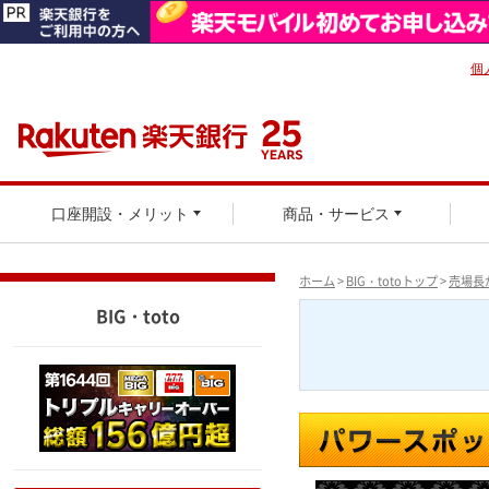
個
口座開設・メリット
商品・サービス
ホーム
>
BIG・totoトップ
>
売場長
BIG・toto