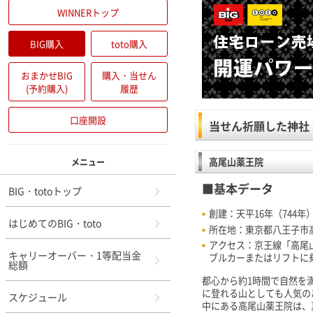
WINNERトップ
BIG購入
toto購入
おまかせBIG
購入・当せん
(予約購入)
履歴
口座開設
当せん祈願した神社
高尾山薬王院
メニュー
■基本データ
BIG・totoトップ
創建：天平16年（744年
はじめてのBIG・toto
所在地：東京都八王子市高
アクセス：京王線「高尾
キャリーオーバー・1等配当金
ブルカーまたはリフトに
総額
都心から約1時間で自然を
に登れる山としても人気の
スケジュール
中にある高尾山薬王院は、