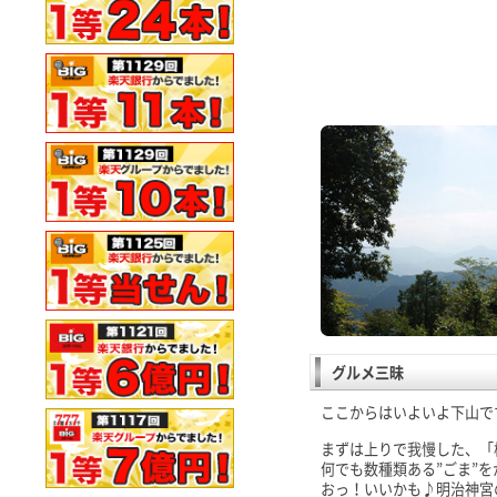
グルメ三昧
ここからはいよいよ下山で
まずは上りで我慢した、「
何でも数種類ある”ごま”
おっ！いいかも♪明治神宮