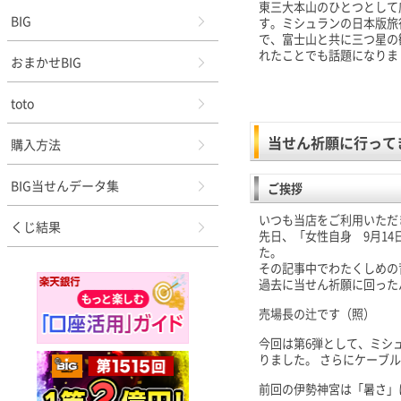
東三大本山のひとつとして
BIG
す。ミシュランの日本版旅
で、富士山と共に三つ星の
れたことでも話題になりま
おまかせBIG
toto
当せん祈願に行って
購入方法
BIG当せんデータ集
ご挨拶
いつも当店をご利用いただ
くじ結果
先日、「女性自身 9月14
た。
その記事中でわたくしめの
過去に当せん祈願に回った
売場長の辻です（照）
今回は第6弾として、ミシ
りました。 さらにケーブ
前回の伊勢神宮は「暑さ」