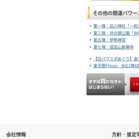
その他の開運パワー
第一弾：品川神社「一粒
第三弾：井の頭公園「弁
第五弾：伊勢神宮
第七弾：成田山新勝寺
【旧パワスポめぐり】楽
楽天銀行toto BIG1
会社情報
方針・規定