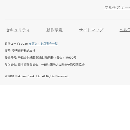
マルチステー
セキュリティ
動作環境
サイトマップ
ヘル
銀行コード
0036
支店名・支店番号一覧
商号
楽天銀行株式会社
登録番号
登録金融機関 関東財務局長（登金）第609号
加入協会
日本証券業協会、一般社団法人金融先物取引業協会
© 2001 Rakuten Bank, Ltd. All Rights Reserved.