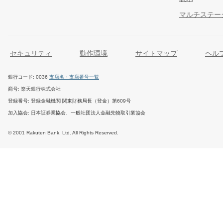
マルチステー
セキュリティ
動作環境
サイトマップ
ヘル
銀行コード
0036
支店名・支店番号一覧
商号
楽天銀行株式会社
登録番号
登録金融機関 関東財務局長（登金）第609号
加入協会
日本証券業協会、一般社団法人金融先物取引業協会
© 2001 Rakuten Bank, Ltd. All Rights Reserved.