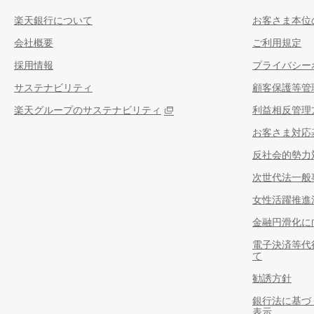
楽天銀行について
お客さま本位
会社概要
ご利用規定
採用情報
プライバシー
サステナビリティ
顧客保護等管
楽天グループのサステナビリティ
利益相反管理
お客さま対応
反社会的勢力
次世代法一般
女性活躍推進
金融円滑化に
電子決済等代
て
勧誘方針
銀行法に基づ
表示