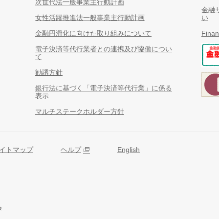
次世代法一般事業主行動計画
金融
女性活躍推進法一般事業主行動計画
い
金融円滑化に向けた取り組みについて
Finan
電子決済等代行業者との連携及び協働につい
て
勧誘方針
銀行法に基づく「電子決済等代行業」に係る
表示
マルチステークホルダー方針
イトマップ
ヘルプ
English
会