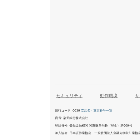
セキュリティ
動作環境
サ
銀行コード
0036
支店名・支店番号一覧
商号
楽天銀行株式会社
登録番号
登録金融機関 関東財務局長（登金）第609号
加入協会
日本証券業協会、一般社団法人金融先物取引業協