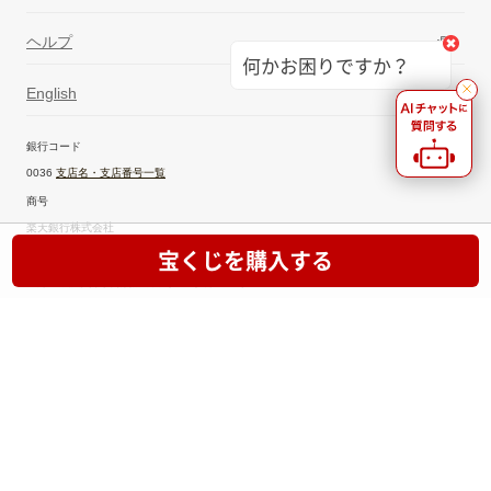
ヘルプ
何かお困りですか？
English
銀行コード
0036
支店名・支店番号一覧
商号
楽天銀行株式会社
宝くじを購入する
登録番号
登録金融機関 関東財務局長（登金）第609号
加入協会
日本証券業協会、一般社団法人金融先物取引業協会
© 2001 Rakuten Bank, Ltd. All Rights Reserved.
PCサイトを表示