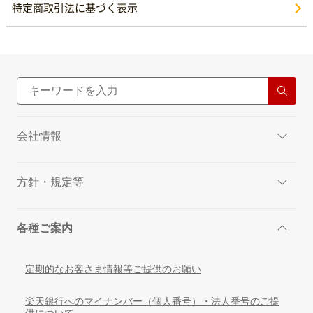
特定商取引法に基づく表示
会社情報
方針・規定等
各種ご案内
定期的なお客さま情報等ご提供のお願い
楽天銀行へのマイナンバー（個人番号）・法人番号のご提