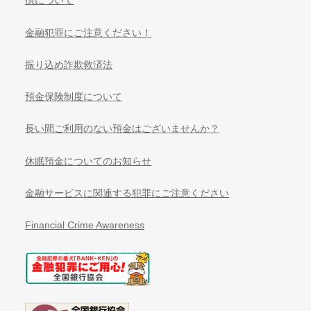
供について
金融犯罪にご注意ください！
振り込め詐欺救済法
預金保険制度について
長い間ご利用のない預金はございませんか？
休眠預金についてのお知らせ
金融サービスに関連する犯罪にご注意ください
Financial Crime Awareness