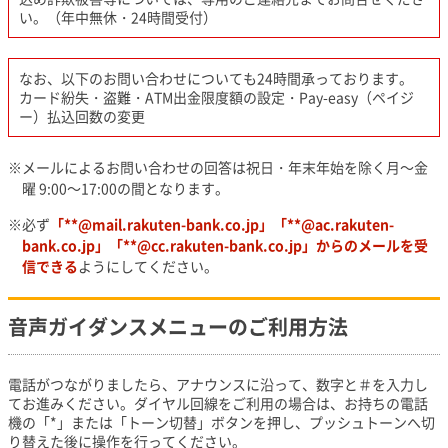
い。（年中無休・24時間受付）
なお、以下のお問い合わせについても24時間承っております。
カード紛失・盗難・ATM出金限度額の設定・Pay-easy（ペイジ
ー）払込回数の変更
メールによるお問い合わせの回答は祝日・年末年始を除く月～金
曜 9:00～17:00の間となります。
必ず
「**@mail.rakuten-bank.co.jp」「**@ac.rakuten-
bank.co.jp」「**@cc.rakuten-bank.co.jp」からのメールを受
信できる
ようにしてください。
音声ガイダンスメニューのご利用方法
電話がつながりましたら、アナウンスに沿って、数字と＃を入力し
てお進みください。ダイヤル回線をご利用の場合は、お持ちの電話
機の「*」または「トーン切替」ボタンを押し、プッシュトーンへ切
り替えた後に操作を行ってください。