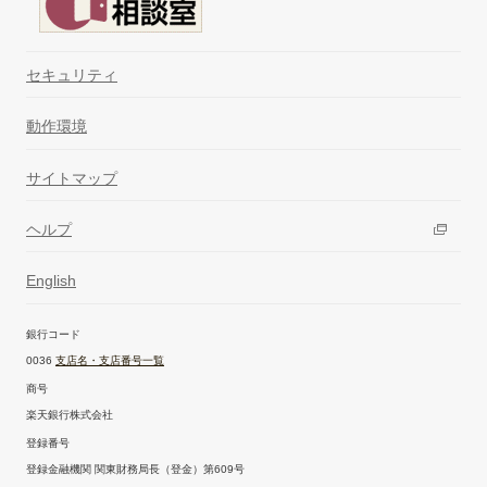
セキュリティ
動作環境
サイトマップ
ヘルプ
English
銀行コード
0036
支店名・支店番号一覧
商号
楽天銀行株式会社
登録番号
登録金融機関 関東財務局長（登金）第609号