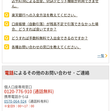
込やATMによる出金、VISAデビット機能が利用できませ
ん。
楽天銀行への入金方法を教えてください。
口座振替（自動引落）が残高不足で引落できなかった場
合、どうすれば良いですか？
どうすれば手数料無料で入出金できるのですか？
各種お問い合わせの窓口を教えてください。
一覧
電話
によるその他のお問い合わせ・ご連絡
個人口座専用窓口
0120-776-910 (通話無料)
携帯電話からは
0570-064-924
（通話料有料）
※全日9：00～17：00