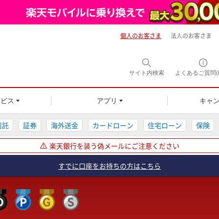
個人のお客さま
法人のお客さま
サイト内
検索
よくあるご質問(F
ービス
アプリ
キャ
信託
証券
海外送金
カードローン
住宅ローン
保険
楽天銀行を装う偽メールにご注意ください
すでに口座をお持ちの方はこちら