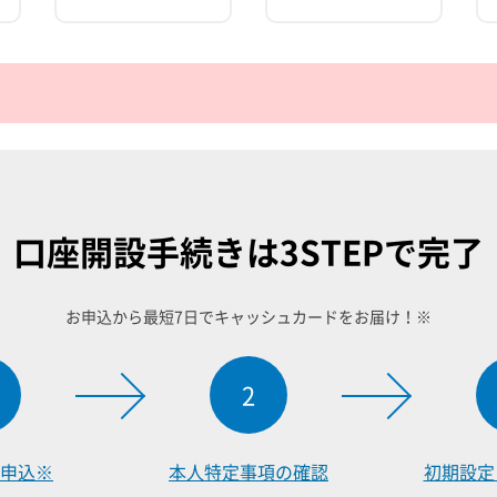
口座開設手続きは
3STEPで完了
お申込から最短7日でキャッシュカードをお届け！※
2
申込※
本人特定事項
の確認
初期設定