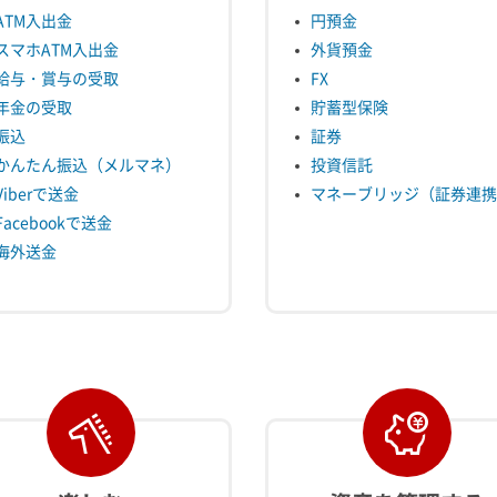
ATM入出金
円預金
スマホATM入出金
外貨預金
給与・賞与の受取
FX
年金の受取
貯蓄型保険
振込
証券
かんたん振込（メルマネ）
投資信託
Viberで送金
マネーブリッジ（証券連携
Facebookで送金
海外送金