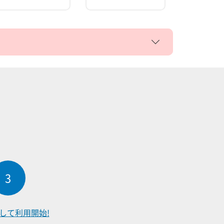
3
して
利用開始!