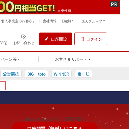
個人事業主のお客さま
会社情報
English
楽天グループ
口座開設
ログイン
AQ)
お問い合わせ
ンペーン等
お客さまサポート
公営競技
BIG・toto
WINNER
宝くじ
＼WEBでカンタン申込・印鑑不要！／
口座開設（無料）はこちら