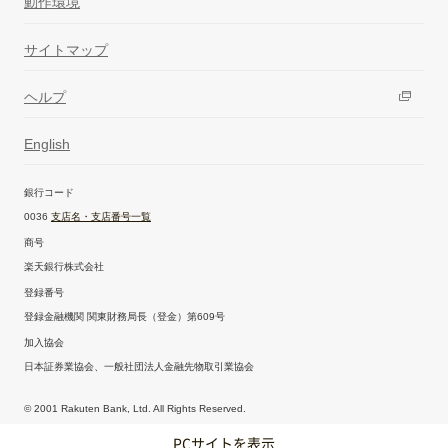
動作環境
サイトマップ
ヘルプ
English
銀行コード
0036
支店名・支店番号一覧
商号
楽天銀行株式会社
登録番号
登録金融機関 関東財務局長（登金）第609号
加入協会
日本証券業協会、一般社団法人金融先物取引業協会
© 2001 Rakuten Bank, Ltd. All Rights Reserved.
PCサイトを表示