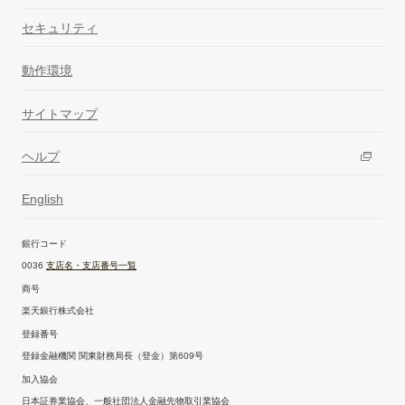
セキュリティ
動作環境
サイトマップ
ヘルプ
English
銀行コード
0036
支店名・支店番号一覧
商号
楽天銀行株式会社
登録番号
登録金融機関 関東財務局長（登金）第609号
加入協会
日本証券業協会、一般社団法人金融先物取引業協会