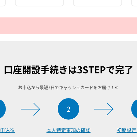
口座開設手続きは
3STEPで完了
お申込から最短7日でキャッシュカードをお届け！※
2
申込※
本人特定事項
の確認
初期設定