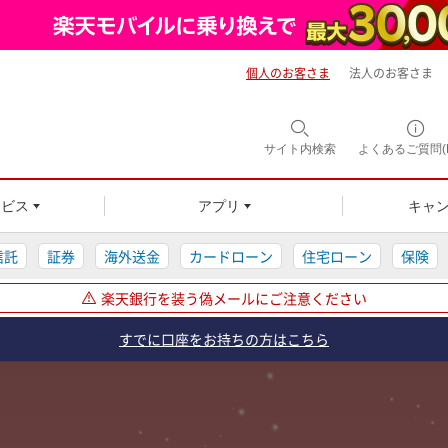
個人のお客さま
法人のお客さま
サイト内
検索
よくあるご質問(F
ービス
アプリ
キャ
信託
証券
海外送金
カードローン
住宅ローン
保険
楽天銀行を装う偽メールにご注意ください
すでに口座をお持ちの方はこちら