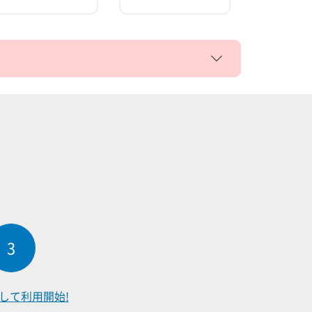
3
して
利用開始!