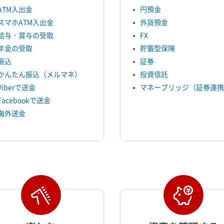
ATM入出金
円預金
スマホATM入出金
外貨預金
給与・賞与の受取
FX
年金の受取
貯蓄型保険
振込
証券
かんたん振込（メルマネ）
投資信託
Viberで送金
マネーブリッジ（証券連携
Facebookで送金
海外送金