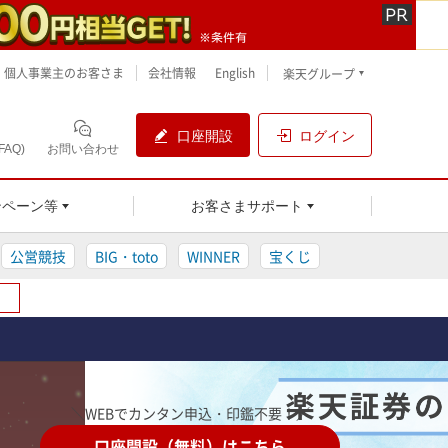
個人事業主のお客さま
会社情報
English
楽天グループ
口座開設
ログイン
AQ)
お問い合わせ
ンペーン等
お客さまサポート
公営競技
BIG・toto
WINNER
宝くじ
＼WEBでカンタン申込・印鑑不要！／
口座開設（無料）はこちら