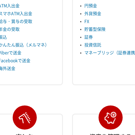
ATM入出金
円預金
スマホATM入出金
外貨預金
給与・賞与の受取
FX
年金の受取
貯蓄型保険
振込
証券
かんたん振込（メルマネ）
投資信託
Viberで送金
マネーブリッジ（証券連携
Facebookで送金
海外送金