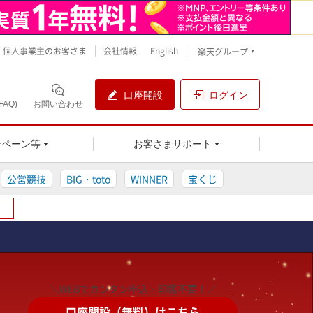
個人事業主のお客さま
会社情報
English
楽天グループ
口座開設
ログイン
AQ)
お問い合わせ
ンペーン等
お客さまサポート
公営競技
BIG・toto
WINNER
宝くじ
＼WEBでカンタン申込・印鑑不要！／
口座開設（無料）はこちら