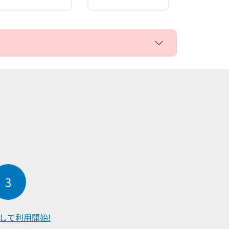
3
して
利用開始!