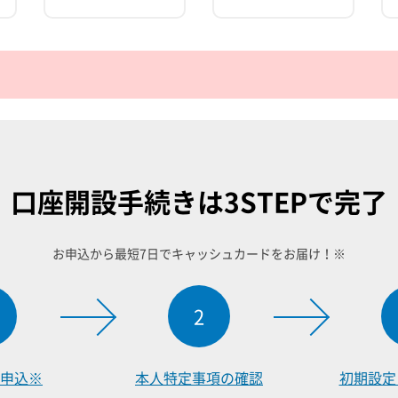
口座開設手続きは
3STEPで完了
お申込から最短7日でキャッシュカードをお届け！※
2
申込※
本人特定事項
の確認
初期設定