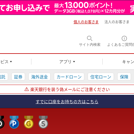
個人のお客さま
法人のお客さま
サイト内
検索
よくあるご質問(F
ービス
アプリ
キャ
信託
証券
海外送金
カードローン
住宅ローン
保険
楽天銀行を装う偽メールにご注意ください
すでに口座をお持ちの方はこちら