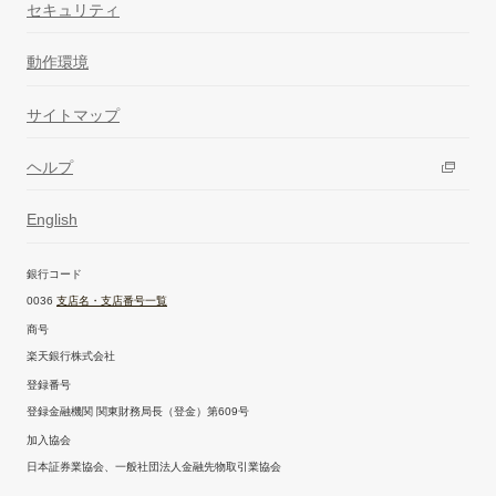
セキュリティ
動作環境
サイトマップ
ヘルプ
English
銀行コード
0036
支店名・支店番号一覧
商号
楽天銀行株式会社
登録番号
登録金融機関 関東財務局長（登金）第609号
加入協会
日本証券業協会、一般社団法人金融先物取引業協会