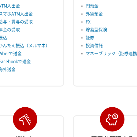
ATM入出金
円預金
スマホATM入出金
外貨預金
給与・賞与の受取
FX
年金の受取
貯蓄型保険
振込
証券
かんたん振込（メルマネ）
投資信託
Viberで送金
マネーブリッジ（証券連携
Facebookで送金
海外送金