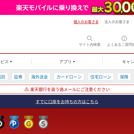
個人のお客さま
法人のお客さま
サイト内
検索
よくあるご質問(F
ービス
アプリ
キャ
信託
証券
海外送金
カードローン
住宅ローン
保険
楽天銀行を装う偽メールにご注意ください
すでに口座をお持ちの方はこちら