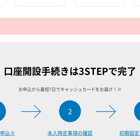
口座開設手続きは
3STEPで完了
お申込から最短7日でキャッシュカードをお届け！※
2
申込※
本人特定事項
の確認
初期設定