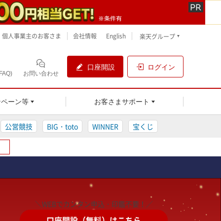
個人事業主のお客さま
会社情報
English
楽天グループ
口座開設
ログイン
AQ)
お問い合わせ
ンペーン等
お客さまサポート
公営競技
BIG・toto
WINNER
宝くじ
＼WEBでカンタン申込・印鑑不要！／
口座開設（無料）はこちら