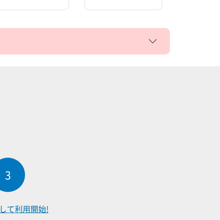
3
して
利用開始!