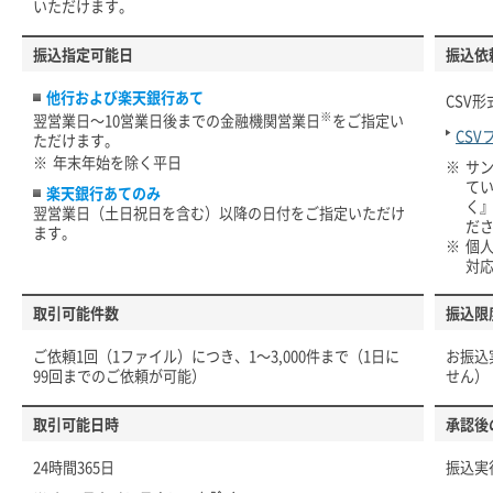
いただけます。
振込指定可能日
振込依
他行および楽天銀行あて
CSV
※
翌営業日～10営業日後までの金融機関営業日
をご指定い
CS
ただけます。
※
年末年始を除く平日
※
サ
て
楽天銀行あてのみ
く
翌営業日（土日祝日を含む）以降の日付をご指定いただけ
だ
ます。
※
個
対
取引可能件数
振込限
ご依頼1回（1ファイル）につき、1～3,000件まで（1日に
お振込
99回までのご依頼が可能）
せん）
取引可能日時
承認後
24時間365日
振込実