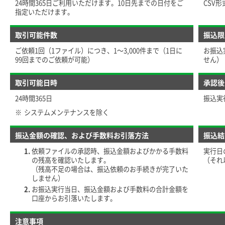
24時間365日ご利用いただけます。10日先までの日付をご
CSV
指定いただけます。
取引可能件数
振込限
ご依頼1回（1ファイル）につき、1～3,000件まで（1日に
お振込
99回までのご依頼が可能）
せん）
取引可能日時
承認後
24時間365日
振込実
※
システムメンテナンスを除く
振込金額の確認、および手数料お引落方法
振込結
依頼ファイルの承認時、振込金額およびかかる手数料
実行日
の残高を確認いたします。
（それ
（残高不足の場合は、振込依頼のお手続きが完了いた
しません）
お振込実行当日、振込金額および手数料の合計金額を
口座からお引落いたします。
注意事項