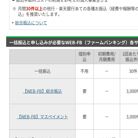
※
月間
30件以上
の他行・楽天銀行あての各種お振込（経費や報酬等
込」を推奨いたします。
総合振込について
一括振込と申し込みが必要なWEB-FB（ファームバンキング）各
個別申
初期費用/
1回あた
込
月額費用
振込件
一括振込
不用
－
30件
【WEB-FB】総合振込
要
－
3,000
【WEB-FB】マスペイメント
要
－
3,000