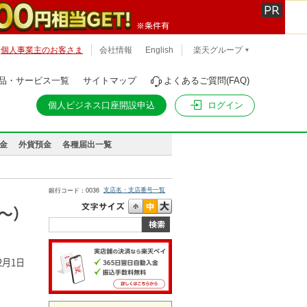
個人事業主のお客さま
会社情報
English
楽天グループ
品・サービス一覧
サイトマップ
よくあるご質問(FAQ)
ログイン
個人ビジネス口座開設申込
金
外貨預金
各種届出一覧
支店名・支店番号一覧
銀行コード：0036
日～）
12月1日