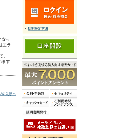
初期設定方法
となっ
はエラ
て、
います
ジの先頭へ