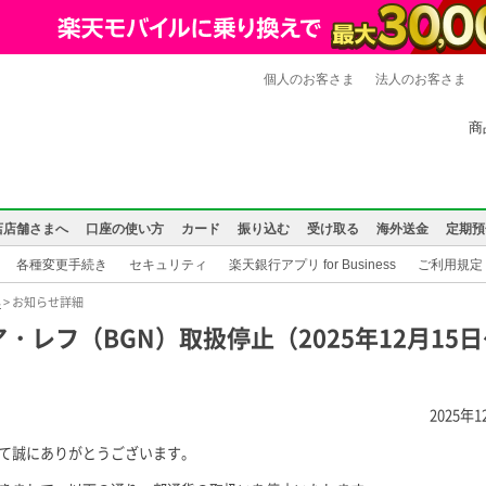
個人のお客さま
法人のお客さま
商
店店舗さまへ
口座の使い方
カード
振り込む
受け取る
海外送金
定期預
各種変更手続き
セキュリティ
楽天銀行アプリ for Business
ご利用規定
年
> お知らせ詳細
レフ（BGN）取扱停止（2025年12月15
2025年
て誠にありがとうございます。