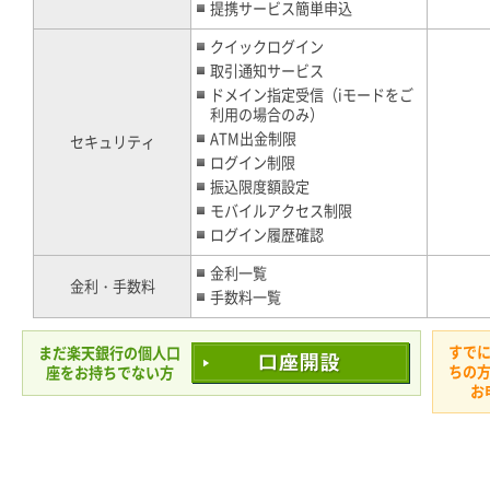
提携サービス簡単申込
クイックログイン
取引通知サービス
ドメイン指定受信（iモードをご
利用の場合のみ）
ATM出金制限
セキュリティ
ログイン制限
振込限度額設定
モバイルアクセス制限
ログイン履歴確認
金利一覧
金利・手数料
手数料一覧
すで
まだ楽天銀行の個人口
ちの
座をお持ちでない方
お