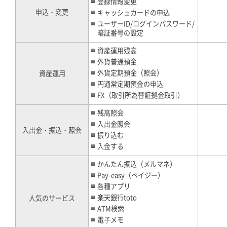
登録情報変更
申込・変更
キャッシュカードの申込
ユーザーID/ログインパスワード/
暗証番号の設定
資産運用残高
外貨普通預金
外貨定期預金（照会）
資産運用
円通常定期預金の申込
FX（取引所為替証拠金取引）
残高照会
入出金照会
入出金・振込・照会
振り込む
入金する
かんたん振込（メルマネ）
Pay-easy（ペイジー）
各種アプリ
楽天銀行toto
人気のサービス
ATM検索
電子メモ