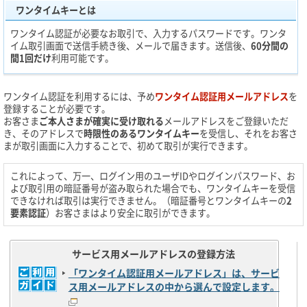
ワンタイムキーとは
ワンタイム認証が必要なお取引で、入力するパスワードです。ワンタ
イム取引画面で送信手続き後、メールで届きます。送信後、
60分間の
間1回だけ
利用可能です。
ワンタイム認証を利用するには、予め
ワンタイム認証用メールアドレス
を
登録することが必要です。
お客さま
ご本人さまが確実に受け取れる
メールアドレスをご登録いただ
き、そのアドレスで
時限性のあるワンタイムキー
を受信し、それをお客さ
まが取引画面に入力することで、初めて取引が実行できます。
これによって、万一、ログイン用のユーザIDやログインパスワード、お
よび取引用の暗証番号が盗み取られた場合でも、ワンタイムキーを受信
できなければ取引は実行できません。（暗証番号とワンタイムキーの
2
要素認証
）お客さまはより安全に取引ができます。
サービス用メールアドレスの登録方法
「ワンタイム認証用メールアドレス」は、サービ
ス用メールアドレスの中から選んで設定します。