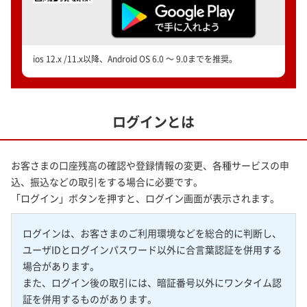
ios 12.x /11.x以降、Android OS 6.0 ～ 9.0までを推奨。
ログインとは
お客さまの口座残高の確認や登録情報の変更、各種サービスの申
込、振込などの取引をする場合に必要です。
「ログイン」ボタンを押すと、ログイン画面が表示されます。
ログインは、お客さまのご利用環境などを総合的に判断し、
ユーザIDとログインパスワード以外に合言葉認証を併用する
場合があります。
また、ログイン後の取引には、暗証番号以外にワンタイム認
証を併用するものがあります。