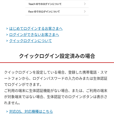
はじめてログインするお客さまへ
ログインができないお客さまへ
クイックログインについて
クイックログイン設定済みの場合
クイックログインを設定している場合、登録した携帯電話・スマ
ートフォンから、ログインパスワードの入力のみまたは生体認証
でログインができます。
ご利用の端末に生体認証機能がない場合、または、ご利用の端末
が対象端末ではない場合、生体認証でのログインボタンは表示さ
れません。
対応OS、対応機種はこちら