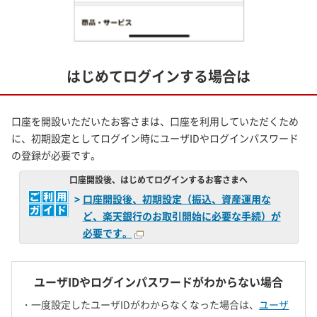
はじめてログインする場合は
口座を開設いただいたお客さまは、口座を利用していただくため
に、初期設定としてログイン時にユーザIDやログインパスワード
の登録が必要です。
口座開設後、はじめてログインするお客さまへ
口座開設後、初期設定（振込、資産運用な
ど、楽天銀行のお取引開始に必要な手続）が
必要です。
ユーザIDやログインパスワードがわからない場合
・一度設定したユーザIDがわからなくなった場合は、
ユーザ