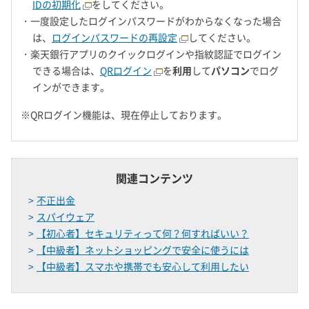
IDの初期化
をしてください。
・一度設定したログインパスワードがわからなくなった場合
は、
ログインパスワードの再設定
してください。
・楽天銀行アプリのクイックログインや指紋認証でログイン
できる場合は、
QRログイン
を
利用
して
パソコン
でログ
インができます。
※QRログイン機能は、現在停止しております。
関連コンテンツ
不正出金
スパイウェア
【初心者】セキュリティって何？何すればいい？
【中級者】ネットショッピングで安全に使うには
【中級者】スマホや携帯でも安心して利用したい