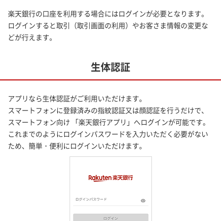
楽天銀行の口座を利用する場合にはログインが必要となります。
ログインすると取引（取引画面の利用）やお客さま情報の変更な
どが行えます。
生体認証
アプリなら生体認証がご利用いただけます。
スマートフォンに登録済みの指紋認証又は顔認証を行うだけで、
スマートフォン向け 「楽天銀行アプリ」へログインが可能です。
これまでのようにログインパスワードを入力いただく必要がない
ため、簡単・便利にログインいただけます。