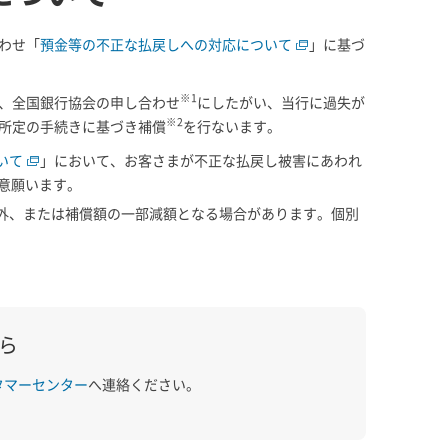
合わせ「
預金等の不正な払戻しへの対応について
」に基づ
※1
、全国銀行協会の申し合わせ
にしたがい、当行に過失が
※2
所定の手続きに基づき補償
を行ないます。
いて
」において、お客さまが不正な払戻し被害にあわれ
意願います。
象外、または補償額の一部減額となる場合があります。個別
ら
タマーセンター
へ連絡ください。