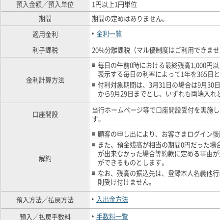
預入金額／預入単位
1円以上1円単位
期間
期間の定めはありません。
金利一覧
適用金利
利子課税
20%分離課税（マル優制度はご利用できま
毎日の午前0時における最終残高1,000円以
表示する毎日の利率によって1年を365日
金利計算方法
付利対象期間は、3月31日の場合は9月30日
から9月29日までとし、いずれも両端入れ
当行ホームページ等で口座開設受付を実施し
口座開設
す。
顧客の申し出により、お客さまログイン後
また、預金残高が相当の期間0円だった場
が出来なかった場合等約款に定める事由が
解約
ができるものとします。
なお、残高の振込先は、登録本人名義他行
則受け付けません。
入出金方法
預入方法／払戻方法
手数料一覧
預入／払戻手数料