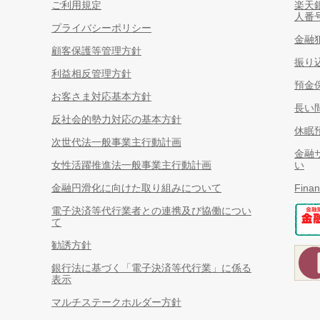
ご利用規定
楽天
人番
プライバシーポリシー
金融
顧客保護等管理方針
振り
利益相反管理方針
預金
お客さま対応基本方針
長い
反社会的勢力対応の基本方針
休眠
次世代法一般事業主行動計画
金融
女性活躍推進法一般事業主行動計画
い
金融円滑化に向けた取り組みについて
Finan
電子決済等代行業者との連携及び協働につい
て
勧誘方針
銀行法に基づく「電子決済等代行業」に係る
表示
マルチステークホルダー方針