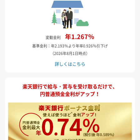
年
1.267
％
変動金利
基準金利：年
2.193
％より年率0.926％引下げ
（
2026年8月1日
時点）
詳しくはこちら
楽天銀行で給与・賞与を受け取るだけで、
円普通預金金利がアップ！