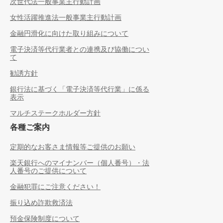
次世代法一般事業主行動計画
女性活躍推進法一般事業主行動計画
金融円滑化に向けた取り組みについて
電子決済等代行業者との連携及び協働につい
て
勧誘方針
銀行法に基づく「電子決済等代行業」に係る
表示
マルチステークホルダー方針
各種ご案内
定期的なお客さま情報等ご提供のお願い
楽天銀行へのマイナンバー（個人番号）・法
人番号のご提供について
金融犯罪にご注意ください！
振り込め詐欺救済法
預金保険制度について