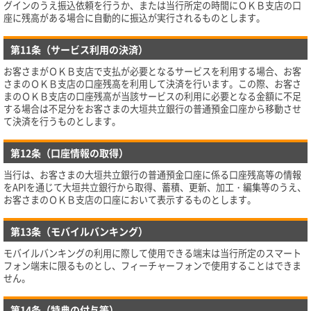
グインのうえ振込依頼を行うか、または当行所定の時間にＯＫＢ支店の口
座に残高がある場合に自動的に振込が実行されるものとします。
第11条（サービス利用の決済）
お客さまがＯＫＢ支店で支払が必要となるサービスを利用する場合、お客
さまのＯＫＢ支店の口座残高を利用して決済を行います。この際、お客さ
まのＯＫＢ支店の口座残高が当該サービスの利用に必要となる金額に不足
する場合は不足分をお客さまの大垣共立銀行の普通預金口座から移動させ
て決済を行うものとします。
第12条（口座情報の取得）
当行は、お客さまの大垣共立銀行の普通預金口座に係る口座残高等の情報
をAPIを通じて大垣共立銀行から取得、蓄積、更新、加工・編集等のうえ、
お客さまのＯＫＢ支店の口座において表示するものとします。
第13条（モバイルバンキング）
モバイルバンキングの利用に際して使用できる端末は当行所定のスマート
フォン端末に限るものとし、フィーチャーフォンで使用することはできま
せん。
第14条（特典の付与等）