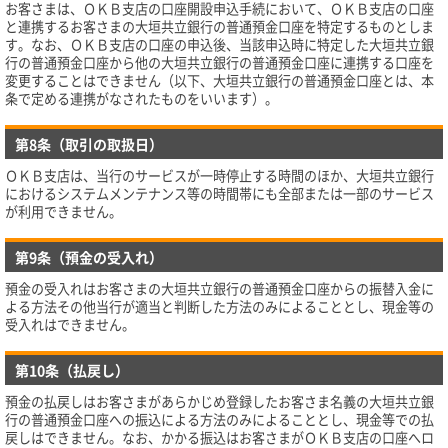
お客さまは、ＯＫＢ支店の口座開設申込手続において、ＯＫＢ支店の口座
と連携するお客さまの大垣共立銀行の普通預金口座を特定するものとしま
す。なお、ＯＫＢ支店の口座の申込後、当該申込時に特定した大垣共立銀
行の普通預金口座から他の大垣共立銀行の普通預金口座に連携する口座を
変更することはできません（以下、大垣共立銀行の普通預金口座とは、本
条で定める連携がなされたものをいいます）。
第8条（取引の取扱日）
ＯＫＢ支店は、当行のサービスが一時停止する時間のほか、大垣共立銀行
におけるシステムメンテナンス等の時間帯にも全部または一部のサービス
が利用できません。
第9条（預金の受入れ）
預金の受入れはお客さまの大垣共立銀行の普通預金口座からの振替入金に
よる方法その他当行が適当と判断した方法のみによることとし、現金等の
受入れはできません。
第10条（払戻し）
預金の払戻しはお客さまがあらかじめ登録したお客さま名義の大垣共立銀
行の普通預金口座への振込による方法のみによることとし、現金等での払
戻しはできません。なお、かかる振込はお客さまがＯＫＢ支店の口座へロ