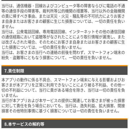
当行は、通信機器・回線およびコンピュータ等の障害ならびに電話の不通
等の通信手段の障害等、裁判所等公的機関の措置等、当行以外の金融機関
の責に帰すべき事由、または天災・火災・騒乱等の不可抗力によりお客さ
ま自身またはお客さまの顧客に生じた損害については、一切の責任を負い
ません。
当行は、公衆電話回線、専用電話回線、インターネットその他の通信回線
の通信経路において盗聴等がなされたことにより取引情報が漏洩し、また
は改ざんされた場合、そのためにお客さま自身またはお客さまの顧客に生
じた損害については、一切の責任を負いません。
当行は、お客さまの当行への連絡の前後を問わず、スマートフォン端末の
紛失・盗難等にともなう損害について、一切の責任を負いません。
7.責任制限
本アプリの動作に係る不具合、スマートフォン端末に与える影響およびお
客さまが本アプリを正常に利用できないことにより被る不利益、その他一
切の不利益について、当行に責がある場合を除き、当行は一切の責任を負
いません｡
当行が本アプリおよび本サービスの提供に関連してお客さまが被った損害
に対して責任を負う場合においても、当行は、逸失利益、拡大損害、間接
損害その他特別事情に基づく損害については一切の責任を負いません。
8.本サービスの解約等