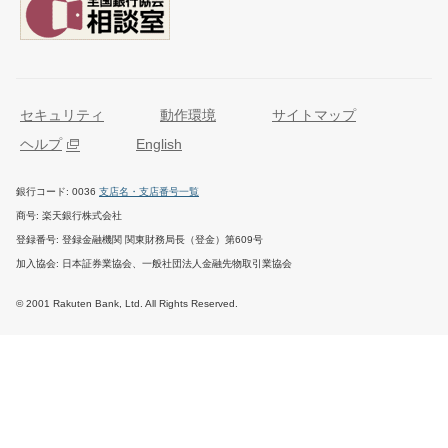
セキュリティ
動作環境
サイトマップ
ヘルプ
English
銀行コード
0036
支店名・支店番号一覧
商号
楽天銀行株式会社
登録番号
登録金融機関 関東財務局長（登金）第609号
加入協会
日本証券業協会、一般社団法人金融先物取引業協会
© 2001 Rakuten Bank, Ltd. All Rights Reserved.