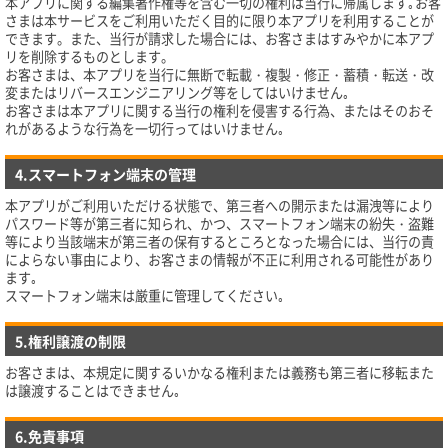
本アプリに関する編集著作権等を含む一切の権利は当行に帰属します｡お客
さまは本サービスをご利用いただく目的に限り本アプリを利用することが
できます。また、当行が請求した場合には、お客さまはすみやかに本アプ
リを削除するものとします。
お客さまは、本アプリを当行に無断で転載・複製・修正・蓄積・転送・改
変またはリバースエンジニアリング等をしてはいけません｡
お客さまは本アプリに関する当行の権利を侵害する行為、またはそのおそ
れがあるような行為を一切行ってはいけません｡
4.スマートフォン端末の管理
本アプリがご利用いただける状態で、第三者への開示または漏洩等により
パスワード等が第三者に知られ、かつ、スマートフォン端末の紛失・盗難
等により当該端末が第三者の保有するところとなった場合には、当行の責
によらない事由により、お客さまの情報が不正に利用される可能性があり
ます｡
スマートフォン端末は厳重に管理してください｡
5.権利譲渡の制限
お客さまは、本規定に関するいかなる権利または義務も第三者に移転また
は譲渡することはできません｡
6.免責事項