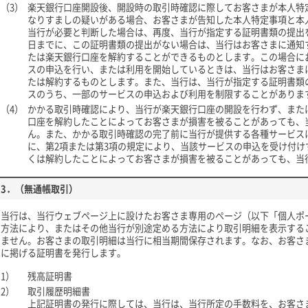
（3）
楽天銀行口座開設後、開設時の取引時確認に際してお客さまが本人特
なりすましの疑いがある場合、お客さまが告知した本人特定事項と本
当行が必要と判断した場合は、再度、当行が指定する証明書類の提出
日までに、この証明書類の提出がない場合は、当行はお客さまに通知
たは楽天銀行口座を解約することができるものとします。この場合に
スの申込を行い、または利用を開始しているときは、当行はお客さま
たは解約するものとします。また、当行は、当行が指定する証明書類
スのうち、一部のサービスの申込および利用を制限することがありま
（4）
かかる取引時確認により、当行が楽天銀行口座の開設を行わず、また
口座を解約したことによってお客さまが損害を被ることがあっても、
ん。また、かかる取引時確認の完了前に当行が提供する各種サービス
に、第2項または第3項の規定により、当該サービスの申込を受け付
くは解約したことによってお客さまが損害を被ることがあっても、当
3．（無通帳取引）
当行は、当行ウェブページ上に設けたお客さま専用のページ（以下「個人ポ
方法により、またはその他当行が別途定める方法により取引明細を表示する
ません。お客さまの取引明細は当行に相当期間保存されます。なお、お客さ
に掲げる証明書を発行します。
1）
残高証明書
2）
取引履歴明細書
上記証明書の発行に際しては、当行は、当行所定の手数料を、お客さ