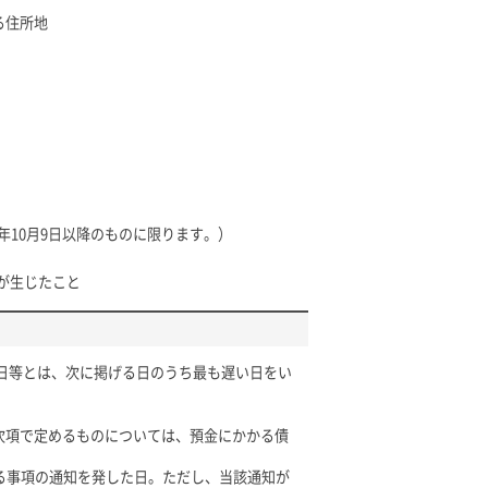
る住所地
年10月9日以降のものに限ります。）
が生じたこと
日等とは、次に掲げる日のうち最も遅い日をい
次項で定めるものについては、預金にかかる債
る事項の通知を発した日。ただし、当該通知が