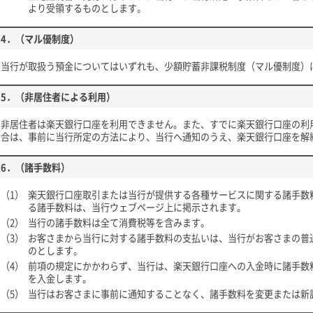
より受領するものとします。
4．（マル優制度）
当行が取扱う預金についてはいずれも、少額貯蓄非課税制度（マル優制度）
5．（非居住者による利用）
非居住者は楽天銀行口座を利用できません。また、すでに楽天銀行口座の利
合は、事前に当行所定の方法により、当行へ通知のうえ、楽天銀行口座を解
6．（諸手数料）
（1）
楽天銀行口座取引または当行が提供する各種サービスに関する諸手数
る諸手数料は、当行ウェブページ上に掲示されます。
（2）
当行の諸手数料は全て消費税等を含みます。
（3）
お客さまから当行に対する諸手数料の支払いは、当行がお客さまの普
のとします。
（4）
前項の規定にかかわらず、当行は、楽天銀行口座への入金時に諸手数
を入金します。
（5）
当行はお客さまに事前に通知することなく、諸手数料を変更または新