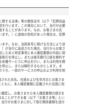
に関する法律」等の関係法令（以下「犯罪収益
認を行います。この場合において、当行が必要
絡することがあります。なお、お客さまの氏
います。）に虚偽の告知があった場合は、犯罪
います。なお、当該各号に掲げる方法により送
。）が当行に返送された場合、当行からお客さ
知した本人特定事項と本人確認書類の内容に相
座取引を停止し、または楽天銀行口座を解約す
る各種サービスに申込を行い、または利用を開
を停止し、または解約するものとします。ま
のうち、一部のサービスの申込および利用を制
載された氏名、住居および生年月日とお客さま
とともに、本人確認書類に記載された住居に宛
を確認し、お客さまから本人確認書類の提示を
取ることができる者（以下「お客さま等」とい
、当行がお客さまに対して取引関係書類を送付