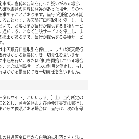
定事項に虚偽の告知を行った疑いがある場合、
人確認書類の内容に相違があった場合、その他
を求めることがあります。当行が別途定める期
することなく、楽天銀行口座取引を停止し、ま
おいて、お客さまが当行が提供する各種サービ
に通知することなく当該サービスを停止し、ま
の提出があるまで、当行が提供する各種サービ
す。
は楽天銀行口座取引を停止し、または楽天銀行
当行はかかる損害につき一切責任を負いませ
に申込を行い、または利用を開始している場合
けず、または当該サービスの利用を停止し、もし
行はかかる損害につき一切責任を負いません。
ータルサイト」といいます。）上に当行所定の
こととし、預金通帳および預金証書等は発行し
まからの依頼がある場合は、当行は、次の各号
まの普通預金口座から自動的に引落とす方法に