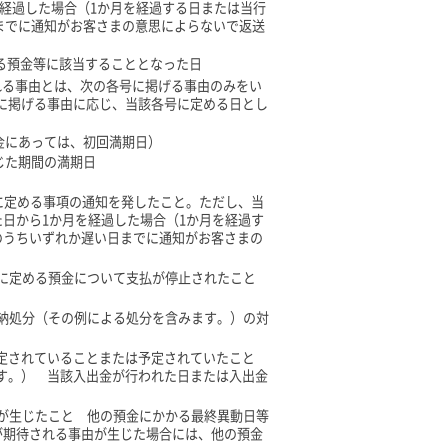
経過した場合（1か月を経過する日または当行
までに通知がお客さまの意思によらないで返送
める預金等に該当することとなった日
れる事由とは、次の各号に掲げる事由のみをい
に掲げる事由に応じ、当該各号に定める日とし
金にあっては、初回満期日）
じた期間の満期日
に定める事項の通知を発したこと。ただし、当
日から1か月を経過した場合（1か月を経過す
のうちいずれか遅い日までに通知がお客さまの
。
項に定める預金について支払が停止されたこと
滞納処分（その例による処分を含みます。）の対
定されていることまたは予定されていたこと
す。） 当該入出金が行われた日または入出金
由が生じたこと 他の預金にかかる最終異動日等
が期待される事由が生じた場合には、他の預金