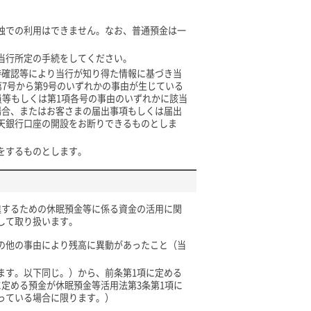
独での利用はできません。なお、普通預金は一
当行所定の手続をしてください。
時確認等により当行が知り得た情報に基づき当
第7号から第9号のいずれかの事由が生じている
員等もしくは第1項各号の事由のいずれかに該当
場合、またはお客さまの届出事項もしくは届出
天銀行口座の開設をお断りできるものとしま
をするものとします。
進するための休眠預金等に係る資金の活用に関
して取り扱います。
の他の事由により残高に異動があったこと（当
ます。以下同じ。）から、前条第1項に定める
定める預金が休眠預金等活用法第3条第1項に
っている場合に限ります。）