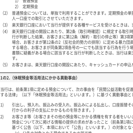
1）
普通預金
2）
定期預金
（2）
普通預金については、単独で利用することができます。定期預金の単
人一口座での取引とさせていただきます。
（3）
楽天銀行口座において当行が提供する各種サービスを受けるときは、
（4）
楽天銀行口座の開設にあたり、第2条（取引時確認）に規定する取引
行が判断した結果、お客さまに第12条（解約・取引の停止等）第3項
場合、お客さまが第12条の2（反社会的勢力の排除）に定める暴力団
する場合、お客さまが同条第2項各号の一にでも該当する行為を行う
書類に疑義がある場合に該当すると当行が判断したときは、当行は楽
す。
（5）
お客さまは、楽天銀行口座の開設にあたり、キャッシュカードの申込
1の2.（休眠預金等活用法にかかる異動事由）
当行は、前条第1項に定める預金について、次の事由を「民間公益活動を促
する法律」（以下「休眠預金等活用法」といいます。）に基づく異動事由と
1)
引出し、預入れ、振込みの受入れ、振込みによる払出し、口座振替そ
行からの利子の支払にかかるものを除きます。）
2)
お客さま等（お客さまその他の預金等にかかる債権を有する者をいい
預金について次に掲げる情報の提供の求めがあったこと（前条第1項に
基づく公告（以下、本項において「公告」といいます。）の対象とな