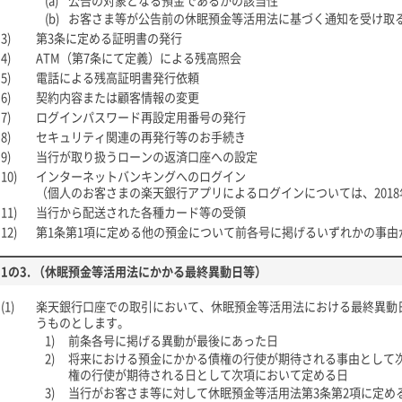
(a)
公告の対象となる預金であるかの該当性
(b)
お客さま等が公告前の休眠預金等活用法に基づく通知を受け取
3)
第3条に定める証明書の発行
4)
ATM（第7条にて定義）による残高照会
5)
電話による残高証明書発行依頼
6)
契約内容または顧客情報の変更
7)
ログインパスワード再設定用番号の発行
8)
セキュリティ関連の再発行等のお手続き
9)
当行が取り扱うローンの返済口座への設定
10)
インターネットバンキングへのログイン
（個人のお客さまの楽天銀行アプリによるログインについては、2018
11)
当行から配送された各種カード等の受領
12)
第1条第1項に定める他の預金について前各号に掲げるいずれかの事由
1の3. （休眠預金等活用法にかかる最終異動日等）
(1)
楽天銀行口座での取引において、休眠預金等活用法における最終異動
うものとします。
1)
前条各号に掲げる異動が最後にあった日
2)
将来における預金にかかる債権の行使が期待される事由として
権の行使が期待される日として次項において定める日
3)
当行がお客さま等に対して休眠預金等活用法第3条第2項に定め