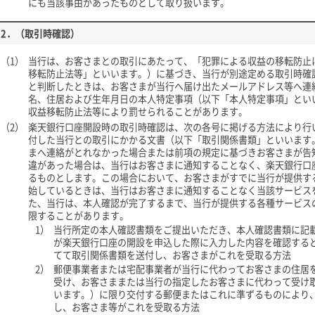
にも当該事由があったものとして取り扱います。
2．（取引時確認）
（1）
当行は、お客さまとの取引にあたって、「犯罪による収益の移転防止
移転防止法等」といいます。）に基づき、当行が別途定める取引時確
と判断したときは、お客さまが当行へ届け出たメールアドレス等へ連
名、住居および生年月日の本人特定事項（以下「本人特定事項」とい
収益移転防止法等により罰せられることがあります。
（2）
楽天銀行口座開設時の取引時確認は、次の各号に掲げる方法により行
付した当行との取引にかかる文書（以下「取引関係書類」といいます
まへ連絡がとれなかった場合または前項の規定に基づきお客さまが告
違があった場合は、当行はお客さまに通知することなく、楽天銀行口
るものとします。この場合において、お客さまがすでに当行が提供す
始しているときは、当行はお客さまに通知することなく当該サービス
た、当行は、本人確認が完了するまで、当行が提供する各種サービス
限することがあります。
1）
当行所定の本人確認書類をご提出いただき、本人確認書類に記
が楽天銀行口座の開設を申込した際に入力した内容を確認する
てて取引関係書類を送付し、お客さまがこれを受取る方法
2）
郵便事業者または宅配事業者が当行に代わってお客さまの住居
受け、お客さままたは当行の指定したお客さまに代わって受け
います。）に限り交付する郵便またはこれに準ずるものにより
し、お客さま等がこれを受取る方法