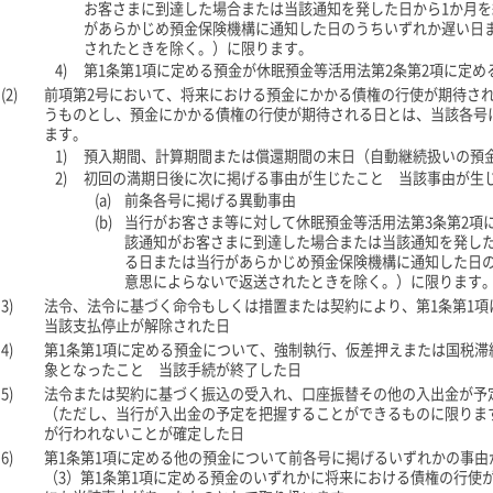
お客さまに到達した場合または当該通知を発した日から1か月を
があらかじめ預金保険機構に通知した日のうちいずれか遅い日
されたときを除く。）に限ります。
4)
第1条第1項に定める預金が休眠預金等活用法第2条第2項に定
(2)
前項第2号において、将来における預金にかかる債権の行使が期待さ
うものとし、預金にかかる債権の行使が期待される日とは、当該各号
ます。
1)
預入期間、計算期間または償還期間の末日（自動継続扱いの預
2)
初回の満期日後に次に掲げる事由が生じたこと 当該事由が生
(a)
前条各号に掲げる異動事由
(b)
当行がお客さま等に対して休眠預金等活用法第3条第2項
該通知がお客さまに到達した場合または当該通知を発した
る日または当行があらかじめ預金保険機構に通知した日
意思によらないで返送されたときを除く。）に限ります
3)
法令、法令に基づく命令もしくは措置または契約により、第1条第1
当該支払停止が解除された日
4)
第1条第1項に定める預金について、強制執行、仮差押えまたは国税
象となったこと 当該手続が終了した日
5)
法令または契約に基づく振込の受入れ、口座振替その他の入出金が予
（ただし、当行が入出金の予定を把握することができるものに限りま
が行われないことが確定した日
6)
第1条第1項に定める他の預金について前各号に掲げるいずれかの事
（3）第1条第1項に定める預金のいずれかに将来における債権の行使