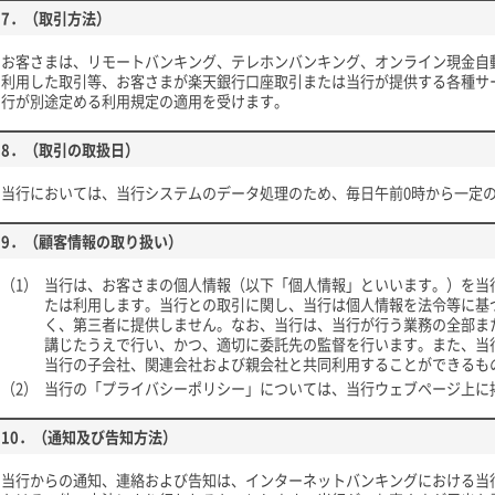
7．（取引方法）
お客さまは、リモートバンキング、テレホンバンキング、オンライン現金自
利用した取引等、お客さまが楽天銀行口座取引または当行が提供する各種サ
行が別途定める利用規定の適用を受けます。
8．（取引の取扱日）
当行においては、当行システムのデータ処理のため、毎日午前0時から一定
9．（顧客情報の取り扱い）
（1）
当行は、お客さまの個人情報（以下「個人情報」といいます。）を当
たは利用します。当行との取引に関し、当行は個人情報を法令等に基
く、第三者に提供しません。なお、当行は、当行が行う業務の全部ま
講じたうえで行い、かつ、適切に委託先の監督を行います。また、当
当行の子会社、関連会社および親会社と共同利用することができるも
（2）
当行の「プライバシーポリシー」については、当行ウェブページ上に
10．（通知及び告知方法）
当行からの通知、連絡および告知は、インターネットバンキングにおける当