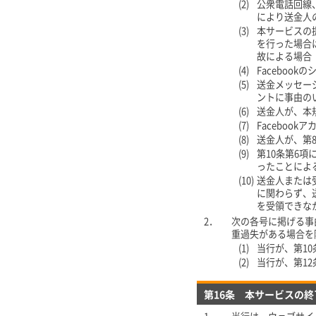
(2)
公衆電話回線
により送金人
(3)
本サービスの
を行った場合
故による場合
(4)
Faceboo
(5)
送金メッセージ
ントに事由の
(6)
送金人が、本
(7)
Facebo
(8)
送金人が、第8
(9)
第10条第6
ったことによ
(10)
送金人または
に関わらず、
を受領できな
2．
次の各号に掲げる事
重過失がある場合を
(1)
当行が、第1
(2)
当行が、第1
第16条 本サービスの終