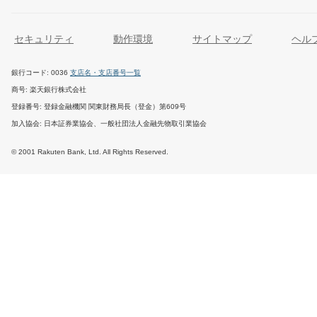
セキュリティ
動作環境
サイトマップ
ヘル
銀行コード
0036
支店名・支店番号一覧
商号
楽天銀行株式会社
登録番号
登録金融機関 関東財務局長（登金）第609号
加入協会
日本証券業協会、一般社団法人金融先物取引業協会
© 2001 Rakuten Bank, Ltd. All Rights Reserved.