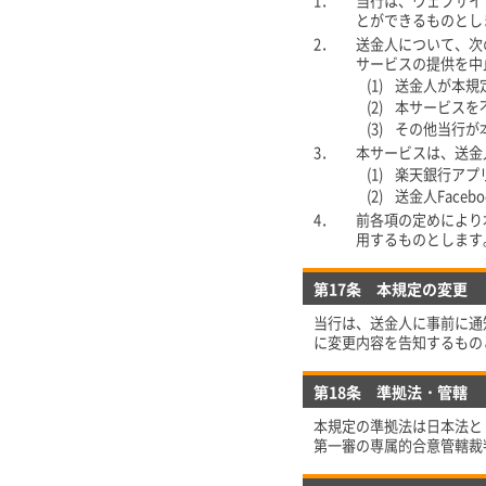
1．
当行は、ウェブサイ
とができるものとし
2．
送金人について、次
サービスの提供を中
(1)
送金人が本規
(2)
本サービスを
(3)
その他当行が
3．
本サービスは、送金
(1)
楽天銀行アプ
(2)
送金人Face
4．
前各項の定めにより
用するものとします
第17条 本規定の変更
当行は、送金人に事前に通
に変更内容を告知するもの
第18条 準拠法・管轄
本規定の準拠法は日本法と
第一審の専属的合意管轄裁