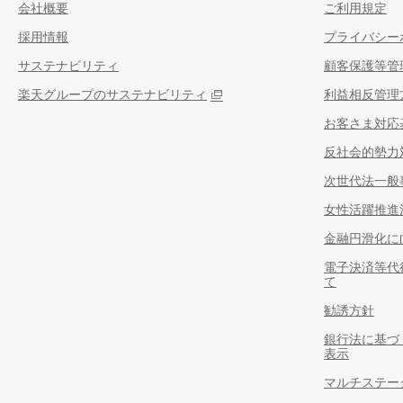
会社概要
ご利用規定
採用情報
プライバシー
サステナビリティ
顧客保護等管
楽天グループのサステナビリティ
利益相反管理
お客さま対応
反社会的勢力
次世代法一般
女性活躍推進
金融円滑化に
電子決済等代
て
勧誘方針
銀行法に基づ
表示
マルチステー