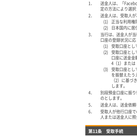
1．
送金人は、「Face
定の方法により選択
2．
送金人は、受取人が
(1)
正当な利用権限
(2)
日本国内に居
3．
当行は、送金人が当
口座の登録状況に応
(1)
受取口座とし
(2)
受取口座とし
口座に送金金
4（1）また
(3)
受取口座とし
を振替えたう
（2）に基づ
します。
4．
別段預金口座に振り
のとします。
5．
送金人は、送金依頼
6．
受取人が他行口座で
人または送金人に照
第11条 受取手続