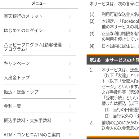
メニュー
本サービスは、次の各号に
(1)
利用可能な送金人名
楽天銀行のメリット
(2)
本規定、「Face
他の本サービスの利
はじめてのログイン
(3)
正当な利用権限を有す
の利用を停止してい
ハッピープログラム(顧客優遇
(4)
日本国内に居住し、
プログラム)
第2条 本サービスの内
キャンペーン
1．
本サービスは、送金
（以下「友達」とい
入出金トップ
ト（以下「受取人F
セージ」といいます
振込・送金トップ
よび手数料等（第5
「受取手続」といい
替または振込（以下
金利一覧
(1)
当行の円普通
(2)
当行以外の「
振込手数料・支払手数料
2．
前項の定めにかかわ
送金人の送金意思の
ATM・コンビニATMのご案内