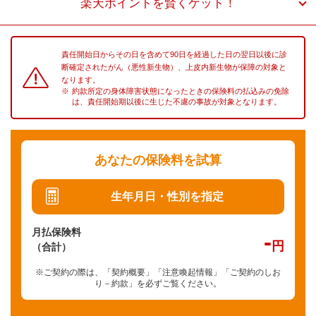
楽天ポイントを賢くゲット！
責任開始日からその日を含めて90日を経過した日の翌日以後に診
断確定されたがん（悪性新生物）、上皮内新生物が保障の対象と
なります。
約款所定の身体障害状態になったときの保険料の払込みの免除
は、責任開始期以後に生じた不慮の事故が対象となります。
あなたの保険料を試算
生年月日・性別を指定
月払保険料
-
円
（合計）
※ご契約の際は、「契約概要」「注意喚起情報」「ご契約のしお
り－約款」を必ずご覧ください。