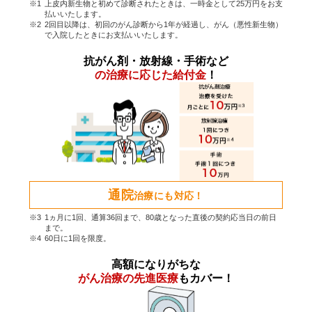
上皮内新生物と初めて診断されたときは、一時金として25万円をお支
払いいたします。
2回目以降は、初回のがん診断から1年が経過し、がん（悪性新生物）
で入院したときにお支払いいたします。
抗がん剤・放射線・手術など
の治療に応じた給付金
！
通院
治療にも対応！
1ヵ月に1回、通算36回まで、80歳となった直後の契約応当日の前日
まで。
60日に1回を限度。
高額になりがちな
がん治療の先進医療
もカバー！