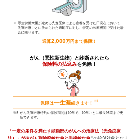
厚生労働大臣が定める先進医療による療養を受けた日現在において、
先進医療ごとに決められた適応症に対し、特定の医療機関で受けた場
合に限ります。
2,000
通算
万円まで保障！
がん（悪性新生物）と診断されたら
保険料の払込み
を免除！
※5
一生涯
保障は
続きます！
がん先進医療特約の保険期間は10年で、10年ごとに最長95歳まで更
新できます。
「一定の条件を満たす頭頸部のがんへの治療法（光免疫療
※
法）」が抗がん剤治療給付金と手術給付金
の給付対象となり