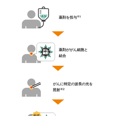
※1
薬剤を投与
薬剤ががん細胞と
結合
がんに特定の波長の光を
※2
照射