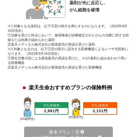
薬剤が光に反応し、
がん細胞を破壊
※1 対象となる薬剤は、以下①②の両方を満たすものになります。（2023年9月
15日現在）
①治療を受けた時点において、被保険者が診断確定されたがんの治療に対する効
能または効果が認められた薬剤
②楽天メディカル株式会社が製造販売の承認を受けた薬剤
※2 対象となるのは、以下①②の両方に該当する医療機器によるレーザ光照射に
なります。（2023年9月15日現在）
①厚生労働大臣による製造販売の承認を受けた、※1の薬剤と組み合わせて用い
る医療機器
②楽天メディカル株式会社が製造販売の承認を受けた医療機器
楽天生命おすすめプランの保険料例
月払保険料
月払保険料
2,981円
3,151円
(30歳女性)
(30歳男性)
基本プランⅠ型