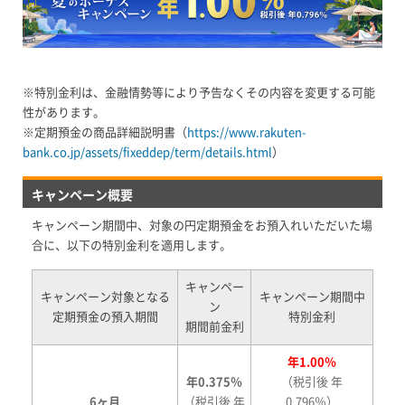
※特別金利は、金融情勢等により予告なくその内容を変更する可能
性があります。
※定期預金の商品詳細説明書（
https://www.rakuten-
bank.co.jp/assets/fixeddep/term/details.html
）
キャンペーン概要
キャンペーン期間中、対象の円定期預金をお預入れいただいた場
合に、以下の特別金利を適用します。
キャンペー
キャンペーン対象となる
キャンペーン期間中
ン
定期預金の預入期間
特別金利
期間前金利
年1.00％
年0.375％
（税引後 年
6ヶ月
（税引後 年
0.796％）