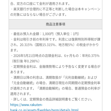
合、双方の口座にて金利が適用されます。
・楽天銀行が合理的に不正等と判断した場合は本キャンペーン
の対象にはならない場合がございます。
商品注意事項
・最低お預入れ金額：1,000円（預入単位：1円）
・金利は税引き前の年利率です。利息には復興特別所得税が課
され、20.315％（国税15.315％、地方税5％）の税金がかかり
ます。
・2026年5月21日時点の店頭金利は、6ヶ月もの：年利0.375％
（税引後 年0.298％）
・定期預金金利は、金融情勢等により予告なく変更する場合が
あります。
・満期日以降の利息は、満期取扱が「元利自動継続」および
「元金自動継続」の場合、満期日現在の同期間の定期預金利率
が適用されます。「満期自動解約」の場合、普通預金の利率が
適用されます。
・詳しくは、定期預金の商品詳細説明書をご覧ください。
https://www.rakuten-
bank.co.jp/assets/fixeddep/term/details.html