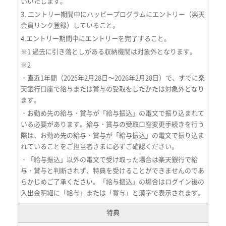
いいたします。
3. エントリー期間中にハッピープログラムにエントリー（楽天
会員リンク登録）していること。
4.エントリー期間中にエントリーを完了すること。
※1 過去に引き落としがある収納機関は対象外となります。
※2
・直近1年間（2025年2月28日～2026年2月28日）で、すでに楽
天銀行口座で給与または賞与の受取をしたかたは対象外となり
ます。
・お勤め先の給与・賞与が「給与振込」の電文で振り込まれて
いる必要があります。給与・賞与の受取口座変更手続きを行う
際は、お勤め先の給与・賞与が「給与振込」の電文で振り込ま
れていることをご担当者さまに必ずご確認ください。
・「給与振込」以外の電文で受け取った場合は楽天銀行で給
与・賞与と判断されず、特典を受けることができませんのであ
らかじめご了承ください。「給与振込」の場合はログイン後の
入出金明細に「給与」または「賞与」と漢字で表示されます。
特典