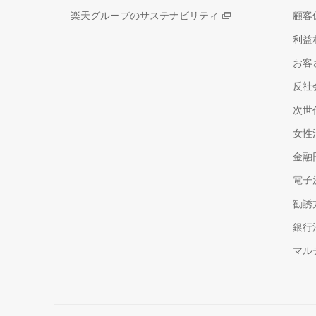
楽天グループのサステナビリティ
顧客
利益
お客
反社
次世
女性
金融
電子
勧誘
銀行
マル