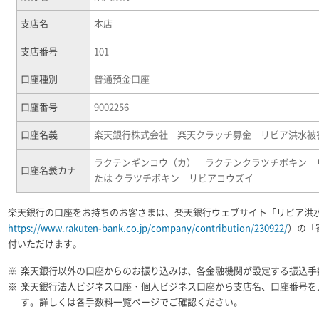
支店名
本店
支店番号
101
口座種別
普通預金口座
口座番号
9002256
口座名義
楽天銀行株式会社 楽天クラッチ募金 リビア洪水被
ラクテンギンコウ（カ） ラクテンクラツチボキン 
口座名義カナ
たは クラツチボキン リビアコウズイ
楽天銀行の口座をお持ちのお客さまは、楽天銀行ウェブサイト「リビア洪水
https://www.rakuten-bank.co.jp/company/contribution/230922/
）の「
付いただけます。
※
楽天銀行以外の口座からのお振り込みは、各金融機関が設定する振込手
※
楽天銀行法人ビジネス口座・個人ビジネス口座から支店名、口座番号を
す。詳しくは各手数料一覧ページでご確認ください。