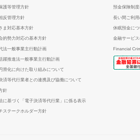
保護等管理方針
預金保険制度
相反管理方針
長い間ご利用
さま対応基本方針
休眠預金につ
会的勢力対応の基本方針
金融サービス
代法一般事業主行動計画
Financial Cr
活躍推進法一般事業主行動計画
円滑化に向けた取り組みについて
決済等代行業者との連携及び協働について
方針
法に基づく「電子決済等代行業」に係る表示
チステークホルダー方針