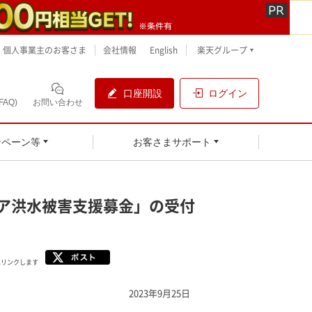
個人事業主のお客さま
会社情報
English
楽天グループ
口座開設
ログイン
AQ)
お問い合わせ
ンペーン等
お客さまサポート
ア洪水被害支援募金」の受付
へリンクします
2023年9月25日