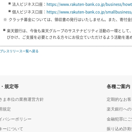
法人ビジネス口座：
https://www.rakuten-bank.co.jp/business/howt
個人ビジネス口座：
https://www.rakuten-bank.co.jp/smallbusiness
※
クラッチ募金については、領収書の発行はいたしません。また、寄付金
楽天銀行は、今後も楽天グループのサステナビリティ活動の一環として
びかけ、ご支援を必要とされる方々にお役立ていただけるよう活動を進
プレスリリース一覧へ戻る
・規定等
各種ご案内
さま本位の業務運営方針
定期的なお客
用規定
楽天銀行への
イバシーポリシー
金融犯罪にご
キーについて
振り込め詐欺