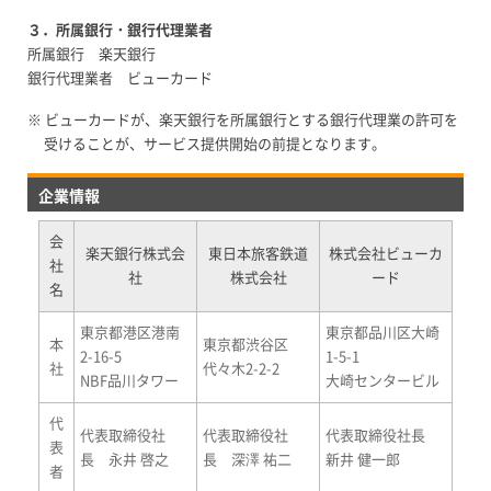
３．所属銀行・銀行代理業者
所属銀行 楽天銀行
銀行代理業者 ビューカード
※ ビューカードが、楽天銀行を所属銀行とする銀行代理業の許可を
受けることが、サービス提供開始の前提となります。
企業情報
会
楽天銀行株式会
東日本旅客鉄道
株式会社ビューカ
社
社
株式会社
ード
名
東京都港区港南
東京都品川区大崎
本
東京都渋谷区
2-16-5
1-5-1
社
代々木2-2-2
NBF品川タワー
大崎センタービル
代
代表取締役社
代表取締役社
代表取締役社長
表
長 永井 啓之
長 深澤 祐二
新井 健一郎
者