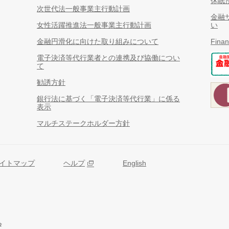
休眠
次世代法一般事業主行動計画
金融
女性活躍推進法一般事業主行動計画
い
金融円滑化に向けた取り組みについて
Finan
電子決済等代行業者との連携及び協働につい
て
勧誘方針
銀行法に基づく「電子決済等代行業」に係る
表示
マルチステークホルダー方針
イトマップ
ヘルプ
English
会