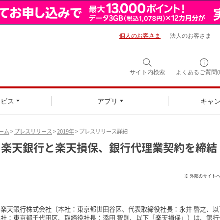
個人のお客さま
法人のお客さま
サイト内検索
よくあるご質問(F
ービス
アプリ
キャ
ーム
>
プレスリリース
>
2019年
> プレスリリース詳細
楽天銀行と楽天損保、銀行代理業契約を締結
※ 外部のサイト
楽天銀行株式会社（本社：東京都世田谷区、代表取締役社長：永井 啓之、
社：東京都千代田区、取締役社長：添田 智則、以下「楽天損保」）は、銀