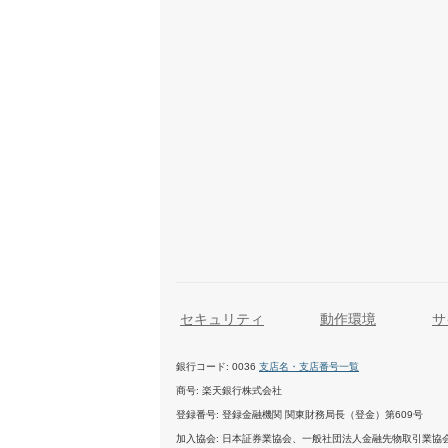
セキュリティ
動作環境
サ
銀行コード
0036
支店名・支店番号一覧
商号
楽天銀行株式会社
登録番号
登録金融機関 関東財務局長（登金）第609号
加入協会
日本証券業協会、一般社団法人金融先物取引業協