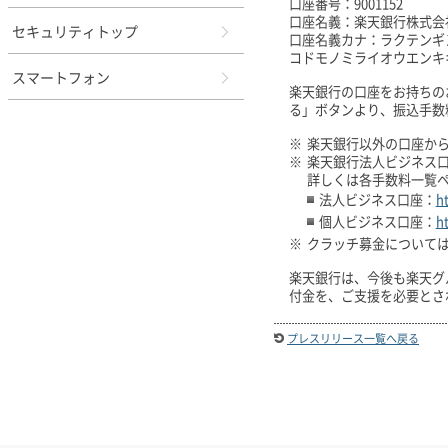
口座番号：9001152
口座名義：楽天銀行株式会
セキュリティトップ
口座名義カナ：ラクテンギ
コドモノミライオウエンキ
スマートフォン
楽天銀行の口座をお持ちの
る」ボタンより、振込手数
※
楽天銀行以外の口座か
※
楽天銀行法人ビジネス
詳しくは各手数料一覧
法人ビジネス口座：
h
個人ビジネス口座：
h
※
クラッチ募金について
楽天銀行は、今後も楽天グ
付金を、ご支援を必要とさ
プレスリリース一覧へ戻る