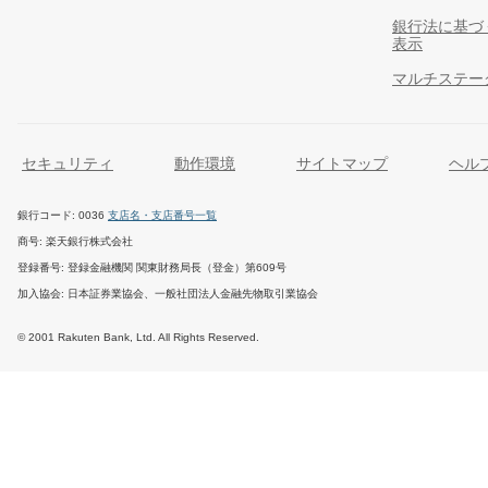
銀行法に基づ
表示
マルチステー
セキュリティ
動作環境
サイトマップ
ヘル
銀行コード
0036
支店名・支店番号一覧
商号
楽天銀行株式会社
登録番号
登録金融機関 関東財務局長（登金）第609号
加入協会
日本証券業協会、一般社団法人金融先物取引業協会
© 2001 Rakuten Bank, Ltd. All Rights Reserved.