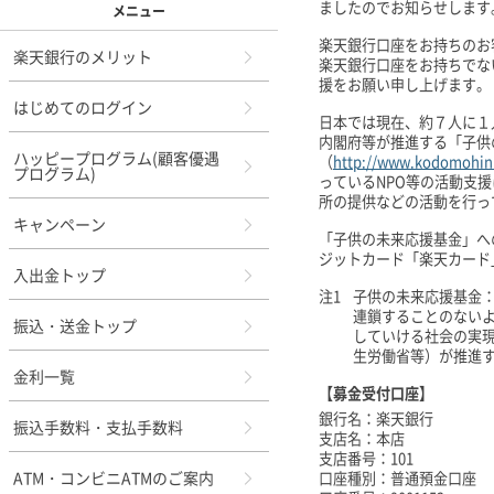
ましたのでお知らせします
メニュー
楽天銀行口座をお持ちのお
楽天銀行のメリット
楽天銀行口座をお持ちでな
援をお願い申し上げます。
はじめてのログイン
日本では現在、約７人に１
内閣府等が推進する「子供
ハッピープログラム(顧客優遇
（
http://www.kodomohink
プログラム)
っているNPO等の活動支
所の提供などの活動を行っ
キャンペーン
「子供の未来応援基金」へ
ジットカード「楽天カード
入出金トップ
注1
子供の未来応援基金
連鎖することのない
振込・送金トップ
していける社会の実現
生労働省等）が推進
金利一覧
【募金受付口座】
銀行名：楽天銀行
振込手数料・支払手数料
支店名：本店
支店番号：101
ATM・コンビニATMのご案内
口座種別：普通預金口座