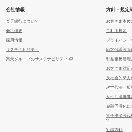
会社情報
方針・規定
楽天銀行について
お客さま本位
会社概要
ご利用規定
採用情報
プライバシー
サステナビリティ
顧客保護等管
楽天グループのサステナビリティ
利益相反管理
お客さま対応
反社会的勢力
次世代法一般
女性活躍推進
金融円滑化に
電子決済等代
て
勧誘方針