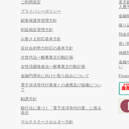
ご利用規定
楽天
人番
プライバシーポリシー
金融
顧客保護等管理方針
振り
利益相反管理方針
預金
お客さま対応基本方針
長い
反社会的勢力対応の基本方針
休眠
次世代法一般事業主行動計画
金融
女性活躍推進法一般事業主行動計画
い
金融円滑化に向けた取り組みについて
Finan
電子決済等代行業者との連携及び協働につい
て
勧誘方針
銀行法に基づく「電子決済等代行業」に係る
表示
マルチステークホルダー方針