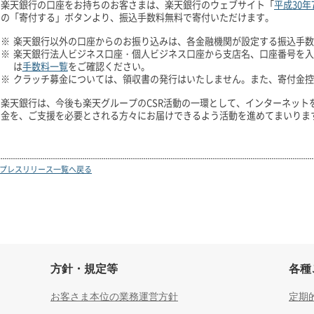
楽天銀行の口座をお持ちのお客さまは、楽天銀行のウェブサイト「
平成30
の「寄付する」ボタンより、振込手数料無料で寄付いただけます。
※
楽天銀行以外の口座からのお振り込みは、各金融機関が設定する振込手数
※
楽天銀行法人ビジネス口座・個人ビジネス口座から支店名、口座番号を入
は
手数料一覧
をご確認ください。
※
クラッチ募金については、領収書の発行はいたしません。また、寄付金控
楽天銀行は、今後も楽天グループのCSR活動の一環として、インターネット
金を、ご支援を必要とされる方々にお届けできるよう活動を進めてまいりま
プレスリリース一覧へ戻る
方針・規定等
各種
お客さま本位の業務運営方針
定期