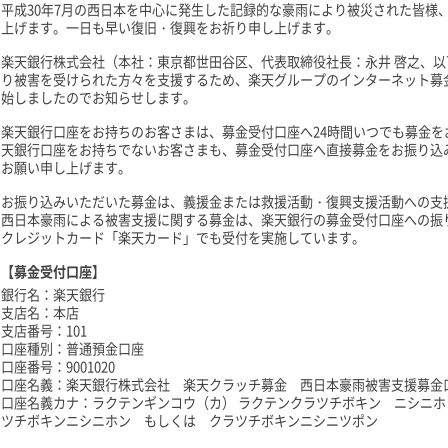
平成30年7月の西日本を中心に発生した記録的な豪雨により被災された皆様
上げます。一日も早い復旧・復興をお祈り申し上げます。
楽天銀行株式会社（本社：東京都世田谷区、代表取締役社長：永井 啓之、以
り被害を受けられた方々を支援するため、楽天グループのインターネット募
始しましたのでお知らせします。
楽天銀行口座をお持ちのお客さまは、募金受付口座へ24時間いつでも募金
天銀行口座をお持ちでないお客さまも、募金受付口座へ直接募金をお振り込
お願い申し上げます。
お振り込みいただいた募金は、義援金または救援活動・復興支援活動への支援
西日本豪雨による被害支援に関する募金は、楽天銀行の募金受付口座への振
クレジットカード「楽天カード」でも受付を実施しています。
【募金受付口座】
銀行名：楽天銀行
支店名：本店
支店番号：101
口座種別：普通預金口座
口座番号：9001020
口座名義：楽天銀行株式会社 楽天クラッチ募金 西日本豪雨被害支援募金
口座名義カナ：ラクテンギンコウ（カ） ラクテンクラツチボキン ニシニホ
ツチボキンニシニホン もしくは クラツチボキンニシニツポン