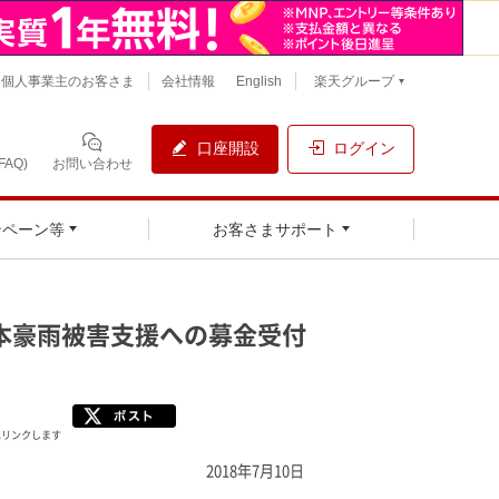
個人事業主のお客さま
会社情報
English
楽天グループ
口座開設
ログイン
AQ)
お問い合わせ
ンペーン等
お客さまサポート
本豪雨被害支援への募金受付
へリンクします
2018年7月10日