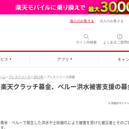
個人のお客さま
法人のお客さま
サイト内検索
よくあるご質問(F
ービス
アプリ
キャ
ーム
>
プレスリリース
>
2017年
> プレスリリース詳細
楽天クラッチ募金、ペルー洪水被害支援の募
※ 外部のサイト
南米・ペルーで発生した洪水や土砂崩れにより被害を受けた被災者とそのご
す。