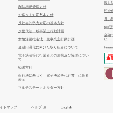
振り
利益相反管理方針
預金
お客さま対応基本方針
長い
反社会的勢力対応の基本方針
休眠
次世代法一般事業主行動計画
金融
女性活躍推進法一般事業主行動計画
い
金融円滑化に向けた取り組みについて
Finan
電子決済等代行業者との連携及び協働につい
て
勧誘方針
銀行法に基づく「電子決済等代行業」に係る
表示
マルチステークホルダー方針
イトマップ
ヘルプ
English