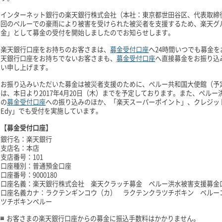
インターネット銀行の楽天銀行株式会社（本社：東京都世田谷区、代表取締
回のペルーでの豪雨により被害を受けられた被災者を支援するため、楽天グ
金」として募金の受付を開始しましたのでお知らせします。
楽天銀行口座をお持ちのお客さまは、
募金受付口座
へ24時間いつでも募金
天銀行口座をお持ちでないお客さまも、
募金受付口座
へ直接募金をお振り込
い申し上げます。
お振り込みいただいた募金は被災者支援のために、ペルー共和国大使館（予
は、本日より2017年4月20日（木）までを予定しております。また、ペル
の
募金受付口座
への振り込みのほか、「楽天スーパーポイント」、クレジッ
Edy」でも受付を実施しています。
【募金受付口座】
銀行名：楽天銀行
支店名：本店
支店番号：101
口座種別：普通預金口座
口座番号：9000180
口座名義：楽天銀行株式会社 楽天クラッチ募金 ペルー洪水被害支援募金
口座名義カナ：ラクテンギンコウ（カ） ラクテンクラツチボキン ペルー
ツチボキンペルー
お客さまの楽天銀行口座からの募金に振込手数料はかかりません。