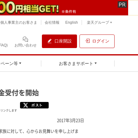
個人事業主のお客さま
会社情報
English
楽天グループ
口座開設
ログイン
AQ)
お問い合わせ
ンペーン等
お客さまサポート
金受付を開始
へリンクします
2017年3月23日
家族に対して、心からお見舞いを申し上げま