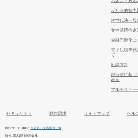
お客さま対応
反社会的勢力
次世代法一般
女性活躍推進
金融円滑化に
電子決済等代
て
勧誘方針
銀行法に基づ
表示
マルチステー
セキュリティ
動作環境
サイトマップ
ヘル
銀行コード
0036
支店名・支店番号一覧
商号
楽天銀行株式会社