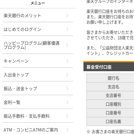
楽天グループのインターネ
メニュー
楽天銀行口座をお持ちのお
楽天銀行のメリット
また、楽天銀行口座をお持
お願い申し上げます。
はじめてのログイン
皆さまからお寄せいただき
させていただき、18歳で
ハッピープログラム(顧客優遇
プログラム)
また、「公益財団法人楽天
イント」、クレジットカー
キャンペーン
募金受付口座
入出金トップ
銀行名
支店名
振込・送金トップ
支店番号
金利一覧
口座種別
口座番号
振込手数料・支払手数料
口座名義
ATM・コンビニATMのご案内
※
お客さまの楽天銀行口