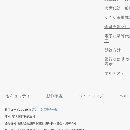
次世代法一般
女性活躍推進
金融円滑化に
電子決済等代
て
勧誘方針
銀行法に基づ
表示
マルチステー
セキュリティ
動作環境
サイトマップ
ヘル
銀行コード
0036
支店名・支店番号一覧
商号
楽天銀行株式会社
登録番号
登録金融機関 関東財務局長（登金）第609号