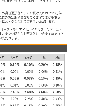
「楽天銀行」）は、本日10月6日（月）より、
、外貨普通預金からのお預け入れの2つの方法
たに外貨定期預金を始めるお客さまはもちろ
上におトクな金利でご利用いただけます。
、オーストラリアドル、イギリスポンド、ニュ
す。また少額からお預け入れできますので（ア
いただけます。
ヶ月
3ヶ月
6ヶ月
1年
2年
10%
0.10%
0.10%
0.20%
0.18%
05%
0.05%
0.05%
0.06%
0.11%
02%
0.02%
0.03%
0.15%
0.15%
01%
0.01%
0.02%
0.08%
0.10%
40%
2.40%
2.40%
2.60%
2.50%
20%
2.23%
2.28%
2.40%
2.43%
15%
0.15%
0.15%
0.30%
0.25%