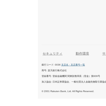
セキュリティ
動作環境
サ
銀行コード
0036
支店名・支店番号一覧
商号
楽天銀行株式会社
登録番号
登録金融機関 関東財務局長（登金）第609号
加入協会
日本証券業協会、一般社団法人金融先物取引業協
© 2001 Rakuten Bank, Ltd. All Rights Reserved.