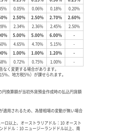
05%
0.05%
0.06%
0.18%
0.20%
50%
2.50%
2.50%
2.70%
2.60%
28%
2.34%
2.36%
2.45%
2.50%
00%
5.00%
5.00%
6.00%
-
50%
4.65%
4.70%
5.15%
-
00%
1.00%
1.00%
1.20%
-
68%
0.72%
0.75%
1.00%
-
予告なく変更する場合があります。
315％、地方税5％）が課せられます。
の円換算額が当初外貨預金作成時の払込円貨額
トが適用されるため、為替相場の変動が無い場合
ユーロ以上、オーストラリアドル：10 オースト
ンドドル：10 ニュージーランドドル以上、南