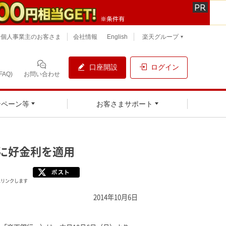
個人事業主のお客さま
会社情報
English
楽天グループ
口座開設
ログイン
AQ)
お問い合わせ
ンペーン等
お客さまサポート
に好金利を適用
へリンクします
2014年10月6日