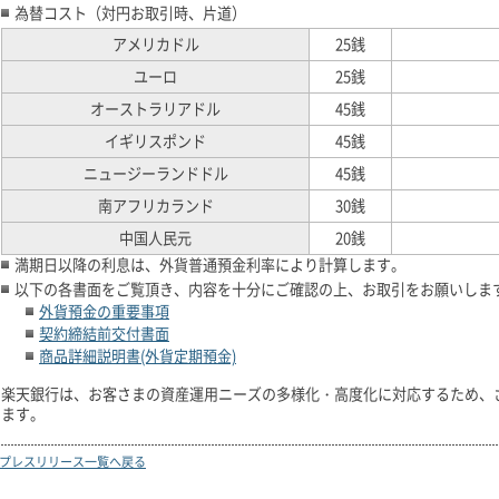
為替コスト（対円お取引時、片道）
アメリカドル
25銭
ユーロ
25銭
オーストラリアドル
45銭
イギリスポンド
45銭
ニュージーランドドル
45銭
南アフリカランド
30銭
中国人民元
20銭
満期日以降の利息は、外貨普通預金利率により計算します。
以下の各書面をご覧頂き、内容を十分にご確認の上、お取引をお願いしま
外貨預金の重要事項
契約締結前交付書面
商品詳細説明書(外貨定期預金)
楽天銀行は、お客さまの資産運用ニーズの多様化・高度化に対応するため、
ます。
プレスリリース一覧へ戻る