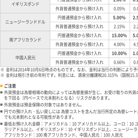
イギリスポンド
外貨普通預金から預け入れ
0.05%
0.
円普通預金から預け入れ
5.00%
2.
ニュージーランドドル
外貨普通預金から預け入れ
2.15%
2.
円普通預金から預け入れ
15.00%
5.
南アフリカランド
外貨普通預金から預け入れ
4.00%
4.
円普通預金から預け入れ
10.00%
1.
中国人民元
外貨普通預金から預け入れ
0.66%
0.
※
金利は2014年10月6日時点のものです。なお、金利は当行の判断により
※
金利は税引き前の年利です。利息には、源泉分離課税20.315％（国税15.
ご注意
外貨預金は為替相場の動向によっては為替差損が生じ、お受け取りの外貨
を下回る（円ベースで元本割れとなる）リスクがあります。
外貨預金は預金保険の対象ではありません。
円での預け入れ・払い戻しには 為替コストを含んだ当行所定の為替レー
でも元本割れとなる可能性があります。
最低お預け入れ金額：アメリカドル：10 アメリカドル以上、ユーロ：10 
ラリアドル以上、イギリスポンド：10 イギリスポンド以上、ニュージーラ
アフリカランド：100 南アフリカランド、中国人民元：100 人民元