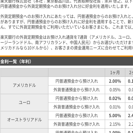
楽天銀行株式会社（本社：東京都品川区、代表取締役社長：永井 啓之、以下 
円普通預金から外貨定期預金へのお預け入れ分に好金利を適用いたします。
外貨定期預金へのお預け入れにあたっては、円普通預金からのお預け入れと
がありますが、円普通預金からのお預け入れに好金利を適用することで、新
ん、すでに外貨定期預金をご利用いただいているお客さまにも、これまで以
楽天銀行の外貨定期預金はお預け入れ通貨を7通貨（アメリカドル、ユーロ
ージーランドドル、南アフリカランド、中国人民元）からお選びいただけま
メリカドルなら10ドルから）、お客さまの資金運用ニーズに合わせてご利用
金利一覧（年利）
1ヶ月
2
円普通預金から預け入れ
2.00%
0.
アメリカドル
外貨普通預金から預け入れ
0.05%
0.
円普通預金から預け入れ
0.02%
0.
ユーロ
外貨普通預金から預け入れ
0.01%
0.
円普通預金から預け入れ
5.00%
2.
オーストラリアドル
外貨普通預金から預け入れ
2.15%
2.
円普通預金から預け入れ
1.00%
0.