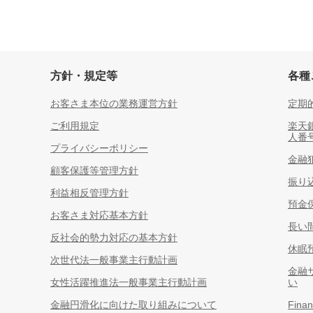
方針・規定等
各種
お客さま本位の業務運営方針
定期
ご利用規定
楽天
人番
プライバシーポリシー
金融
顧客保護等管理方針
振り
利益相反管理方針
預金
お客さま対応基本方針
長い
反社会的勢力対応の基本方針
休眠
次世代法一般事業主行動計画
金融
女性活躍推進法一般事業主行動計画
い
金融円滑化に向けた取り組みについて
Finan