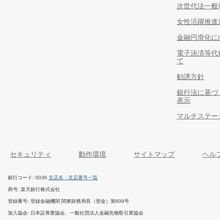
次世代法一般
女性活躍推進
金融円滑化に
電子決済等代
て
勧誘方針
銀行法に基づ
表示
マルチステー
セキュリティ
動作環境
サイトマップ
ヘル
銀行コード
0036
支店名・支店番号一覧
商号
楽天銀行株式会社
登録番号
登録金融機関 関東財務局長（登金）第609号
加入協会
日本証券業協会、一般社団法人金融先物取引業協会