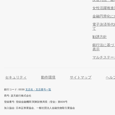
女性活躍推進
金融円滑化に
電子決済等代
て
勧誘方針
銀行法に基づ
表示
マルチステー
セキュリティ
動作環境
サイトマップ
ヘル
銀行コード
0036
支店名・支店番号一覧
商号
楽天銀行株式会社
登録番号
登録金融機関 関東財務局長（登金）第609号
加入協会
日本証券業協会、一般社団法人金融先物取引業協会