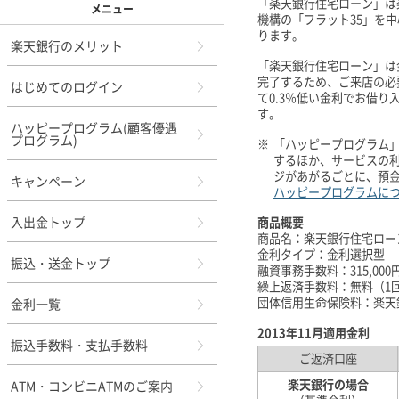
「楽天銀行住宅ローン」は
メニュー
機構の「フラット35」を
ります。
楽天銀行のメリット
「楽天銀行住宅ローン」は
完了するため、ご来店の必
はじめてのログイン
て0.3％低い金利でお借
す。
ハッピープログラム(顧客優遇
プログラム)
※
「ハッピープログラム」
するほか、サービスの
ジがあがるごとに、預
キャンペーン
ハッピープログラムに
入出金トップ
商品概要
商品名：楽天銀行住宅ロー
金利タイプ：金利選択型
振込・送金トップ
融資事務手数料：315,000
繰上返済手数料：無料（1
団体信用生命保険料：楽天
金利一覧
2013年11月適用金利
振込手数料・支払手数料
ご返済口座
楽天銀行の場合
ATM・コンビニATMのご案内