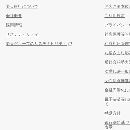
楽天銀行について
お客さま本位
会社概要
ご利用規定
採用情報
プライバシー
サステナビリティ
顧客保護等管
楽天グループのサステナビリティ
利益相反管理
お客さま対応
反社会的勢力
次世代法一般
女性活躍推進
金融円滑化に
電子決済等代
て
勧誘方針
銀行法に基づ
表示