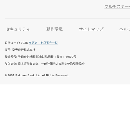
マルチステー
セキュリティ
動作環境
サイトマップ
ヘル
銀行コード
0036
支店名・支店番号一覧
商号
楽天銀行株式会社
登録番号
登録金融機関 関東財務局長（登金）第609号
加入協会
日本証券業協会、一般社団法人金融先物取引業協会
© 2001 Rakuten Bank, Ltd. All Rights Reserved.