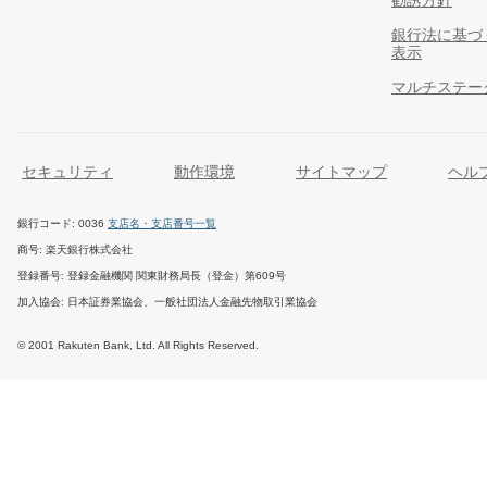
勧誘方針
銀行法に基づ
表示
マルチステー
セキュリティ
動作環境
サイトマップ
ヘル
銀行コード
0036
支店名・支店番号一覧
商号
楽天銀行株式会社
登録番号
登録金融機関 関東財務局長（登金）第609号
加入協会
日本証券業協会、一般社団法人金融先物取引業協会
© 2001 Rakuten Bank, Ltd. All Rights Reserved.