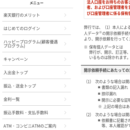
法人口座をお持ちのお客
メニュー
者、および口座管理者を
び口座管理者に係る保有
楽天銀行のメリット
弊行では、（1）本人によ
はじめてのログイン
※
人データ
の開示依頼手続
より、開示依頼を行ってく
ハッピープログラム(顧客優遇
プログラム)
※
保有個人データとは
弊行が、開示、訂正等
いるものは除かれます
キャンペーン
開示依頼手続にあたっての
入出金トップ
（1）
次のような場合は開
振込・送金トップ
書類の記入漏れ
捺印漏れ
金利一覧
開示に必要な証
※
上記の場合はあ
振込手数料・支払手数料
（2）
次のような場合は開
依頼書に記載さ
等、本人確認が
ATM・コンビニATMのご案内